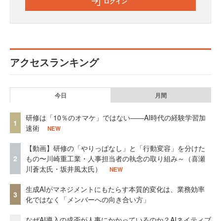
ログイン
アクセスランキング
今日
月間
研修は「10％のオマケ」ではない——AI時代の経験学習加
1
速術
NEW
【動画】研修の「やりっぱなし」と「行動変容」を分けた
2
もの〜川崎重工業・人事担当者の執念の取り組み～（喜瀬
川蒼太氏・坂井風太氏）
NEW
生成AIがマネジメントにもたらす本質的変化は、業務効率
3
化ではなく「メンバーへの向き合い方」
なぜAI導入の成否が人事にかかっているのか？AIネイティブ