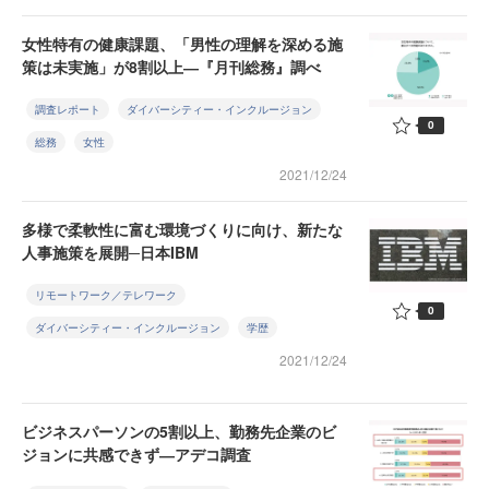
女性特有の健康課題、「男性の理解を深める施
策は未実施」が8割以上―『月刊総務』調べ
調査レポート
ダイバーシティー・インクルージョン
0
総務
女性
2021/12/24
多様で柔軟性に富む環境づくりに向け、新たな
人事施策を展開─日本IBM
リモートワーク／テレワーク
0
ダイバーシティー・インクルージョン
学歴
2021/12/24
ビジネスパーソンの5割以上、勤務先企業のビ
ジョンに共感できず―アデコ調査