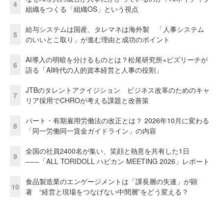
4
組織をつくる「組織OS」という視点
給与システムは国産、タレマネは海外製 「人事システム
5
のいいとこ取り」が進む理由と成功のポイント
AI導入の明暗を分けるものとは？松尾研究所×ビズリーチが
6
語る「AI時代の人的資本経営と人事の役割」
JTBのタレントアクイジション ビジネス改革のためのキャ
7
リア採用でCHROが考える課題と改善策
パート・有期雇用労働法の改正とは？ 2026年10月に変わる
8
「同一労働同一賃金ガイドライン」の内容
全国の社員2400名が集い、笑顔と熱意を共有した1日
9
――「ALL TORIDOLL ハピカン MEETING 2026」レポート
食品製造業のエンゲージメントは「課長層の失速」が顕
10
著 “経営と現場をつなげない中間層”をどう変える？