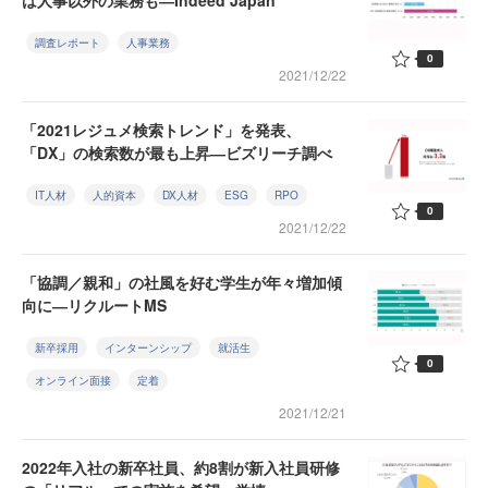
は人事以外の業務も―Indeed Japan
調査レポート
人事業務
0
2021/12/22
「2021レジュメ検索トレンド」を発表、
「DX」の検索数が最も上昇―ビズリーチ調べ
IT人材
人的資本
DX人材
ESG
RPO
0
2021/12/22
「協調／親和」の社風を好む学生が年々増加傾
向に―リクルートMS
新卒採用
インターンシップ
就活生
0
オンライン面接
定着
2021/12/21
2022年入社の新卒社員、約8割が新入社員研修