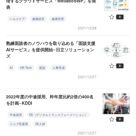
理するクラウドサービス「WellaboSWP」を発
表
0
ヘルスケア
健康経営
健康管理
2021/12/28
熟練面談者のノウハウを取り込める「面談支援
AIサービス」を提供開始─日立ソリューション
ズ
0
AI
HR Tech
面談
人事育成
2021/12/27
2022年度の中途採用、昨年度比約2倍の400名
を計画─KDDI
中途採用
DX（デジタルトランスフォーメーション）
0
ジョブ型雇用
DX人材
2021/12/27