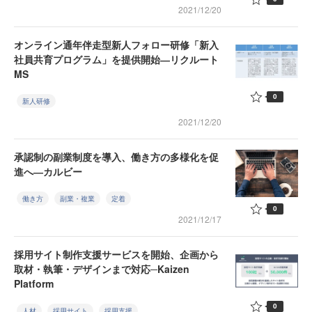
2021/12/20
オンライン通年伴走型新人フォロー研修「新入
社員共育プログラム」を提供開始―リクルート
MS
0
新人研修
2021/12/20
承認制の副業制度を導入、働き方の多様化を促
進へ―カルビー
働き方
副業・複業
定着
0
2021/12/17
採用サイト制作支援サービスを開始、企画から
取材・執筆・デザインまで対応─Kaizen
Platform
0
人材
採用サイト
採用支援