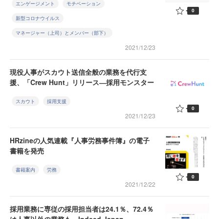
エンゲージメント
モチベーション
0
新型コロナウイルス
マネージャー（上司）とメンバー（部下）
2021/12/23
現役人事がスカウト送信全般の業務を代行支
援、「Crew Hunt」リリース―採用モンスター
スカウト
採用支援
0
2021/12/23
HRzineの人気連載『人事労務事件簿』の電子
書籍を発売
書籍案内
労務
0
2021/12/22
採用業務に専従の採用担当者は24.1％、72.4％