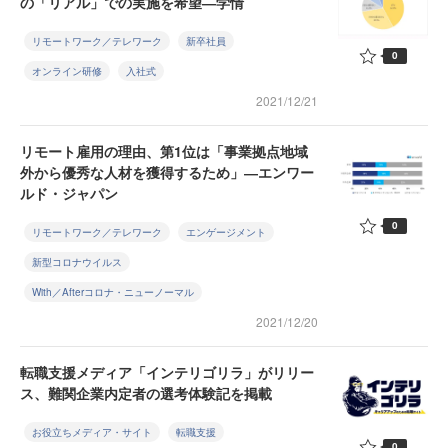
の「リアル」での実施を希望―学情
リモートワーク／テレワーク
新卒社員
0
オンライン研修
入社式
2021/12/21
リモート雇用の理由、第1位は「事業拠点地域
外から優秀な人材を獲得するため」―エンワー
ルド・ジャパン
0
リモートワーク／テレワーク
エンゲージメント
新型コロナウイルス
With／Afterコロナ・ニューノーマル
2021/12/20
転職支援メディア「インテリゴリラ」がリリー
ス、難関企業内定者の選考体験記を掲載
お役立ちメディア・サイト
転職支援
0