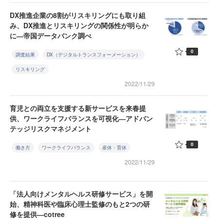
DX推進企業の8割がリスキリングにも取り組
み、DX推進とリスキリングの関係性が明らか
に―帝国データバンク調べ
0
調査結果
DX（デジタルトランスフォーメーション）
リスキリング
2022/11/29
育児との両立を支援する新サービスを来春提
供、ワークライフバランスを可視化―アドバン
テッジリスクマネジメント
0
働き方
ワークライフバランス
産休・育休
2022/11/29
「法人向けメンタルヘルス研修サービス」を開
始、精神科医や臨床心理士監修のもと2つの研
修を提供―cotree