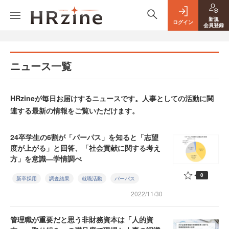
新規
ログイン
会員登録
ニュース一覧
HRzineが毎日お届けするニュースです。人事としての活動に関
連する最新の情報をご覧いただけます。
24卒学生の6割が「パーパス」を知ると「志望
度が上がる」と回答、「社会貢献に関する考え
方」を意識―学情調べ
0
新卒採用
調査結果
就職活動
パーパス
2022/11/30
管理職が重要だと思う非財務資本は「人的資