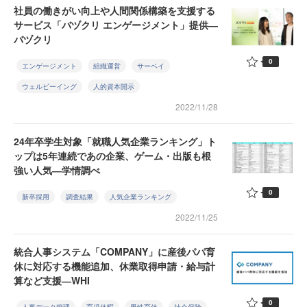
社員の働きがい向上や人間関係構築を支援する
サービス「バヅクリ エンゲージメント」提供―
バヅクリ
0
エンゲージメント
組織運営
サーベイ
ウェルビーイング
人的資本開示
2022/11/28
24年卒学生対象「就職人気企業ランキング」ト
ップは5年連続であの企業、ゲーム・出版も根
強い人気―学情調べ
0
新卒採用
調査結果
人気企業ランキング
2022/11/25
統合人事システム「COMPANY」に産後パパ育
休に対応する機能追加、休業取得申請・給与計
算など支援―WHI
0