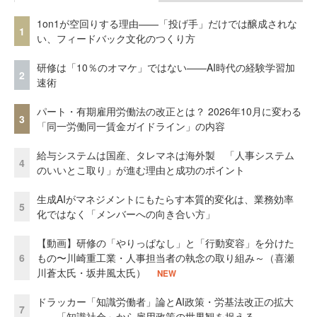
1on1が空回りする理由——「投げ手」だけでは醸成されな
1
い、フィードバック文化のつくり方
研修は「10％のオマケ」ではない——AI時代の経験学習加
2
速術
パート・有期雇用労働法の改正とは？ 2026年10月に変わる
3
「同一労働同一賃金ガイドライン」の内容
給与システムは国産、タレマネは海外製 「人事システム
4
のいいとこ取り」が進む理由と成功のポイント
生成AIがマネジメントにもたらす本質的変化は、業務効率
5
化ではなく「メンバーへの向き合い方」
【動画】研修の「やりっぱなし」と「行動変容」を分けた
6
もの〜川崎重工業・人事担当者の執念の取り組み～（喜瀬
川蒼太氏・坂井風太氏）
NEW
ドラッカー「知識労働者」論とAI政策・労基法改正の拡大
7
——「知識社会」から雇用政策の世界観を捉える