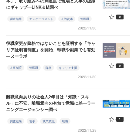
本」、取り組みへの満足度で現場と人事の認識
にギャップ―LINK＆M調べ
0
調査結果
エンゲージメント
人的資本
管理職
2022/11/30
役職変更が降格ではないことを証明する「キャ
リア証明書制度」を開始、転職や副業でも有効
―ヌーラボ
0
人事制度
管理職
降格
キャリア支援
2022/11/30
離職意向ありの社会人2年目は「知識・スキ
ル」に不安、離職意向の有無で意識に差―ラー
ニングエージェンシー調べ
1
調査結果
若手
就業意識
離職
2022/11/29