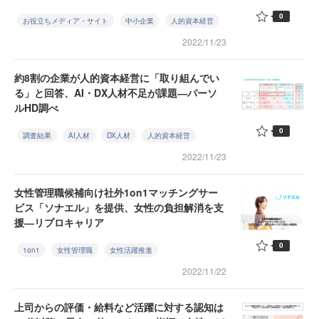
0
お役立ちメディア・サイト
中小企業
人的資本経営
2022/11/23
約8割の企業が人的資本経営に「取り組んでい
る」と回答、AI・DX人材不足が課題―パーソ
ルHD調べ
0
調査結果
AI人材
DX人材
人的資本経営
2022/11/23
女性管理職候補向け社外1on1マッチングサー
ビス「ソナエル」を提供、女性の負担解消を支
援―リプロキャリア
0
1on1
女性管理職
女性活躍推進
2022/11/22
上司からの評価・給料など活躍に対する認知は