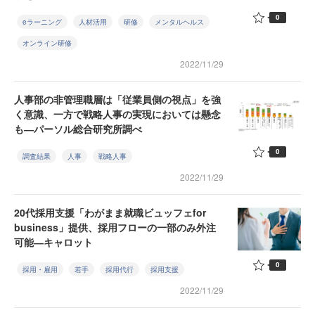
0
eラーニング
人材活用
研修
メンタルヘルス
オンライン研修
2022/11/29
人事部の非管理職層は「従業員側の視点」を強
く意識、一方で戦略人事の実現においては懸念
も―パーソル総合研究所調べ
0
調査結果
人事
戦略人事
2022/11/29
20代採用支援「わがまま就職ビュッフェfor
business」提供、採用フローの一部のみ外注
可能―キャロット
0
採用・雇用
若手
採用代行
採用支援
2022/11/29