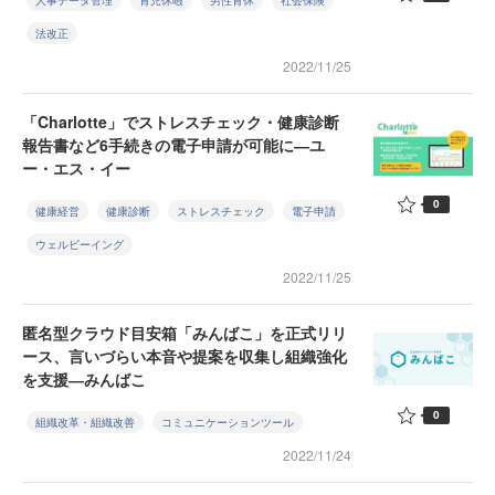
人事データ管理
育児休暇
男性育休
社会保険
法改正
2022/11/25
「Charlotte」でストレスチェック・健康診断
報告書など6手続きの電子申請が可能に―ユ
ー・エス・イー
0
健康経営
健康診断
ストレスチェック
電子申請
ウェルビーイング
2022/11/25
匿名型クラウド目安箱「みんばこ」を正式リリ
ース、言いづらい本音や提案を収集し組織強化
を支援―みんばこ
0
組織改革・組織改善
コミュニケーションツール
2022/11/24