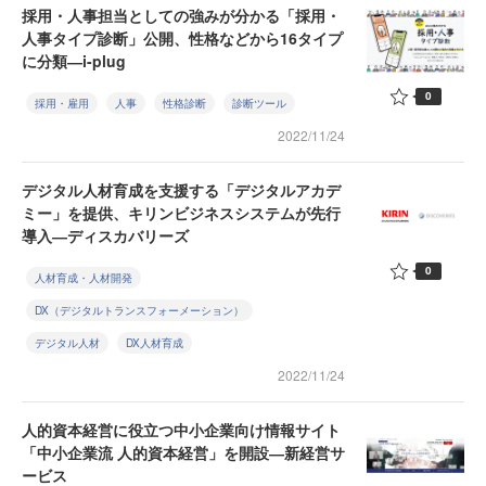
採用・人事担当としての強みが分かる「採用・
人事タイプ診断」公開、性格などから16タイプ
に分類―i-plug
0
採用・雇用
人事
性格診断
診断ツール
2022/11/24
デジタル人材育成を支援する「デジタルアカデ
ミー」を提供、キリンビジネスシステムが先行
導入―ディスカバリーズ
0
人材育成・人材開発
DX（デジタルトランスフォーメーション）
デジタル人材
DX人材育成
2022/11/24
人的資本経営に役立つ中小企業向け情報サイト
「中小企業流 人的資本経営」を開設―新経営サ
ービス