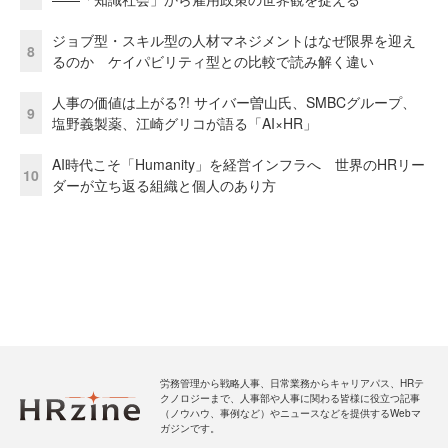
ジョブ型・スキル型の人材マネジメントはなぜ限界を迎え
8
るのか ケイパビリティ型との比較で読み解く違い
人事の価値は上がる?! サイバー曽山氏、SMBCグループ、
9
塩野義製薬、江崎グリコが語る「AI×HR」
AI時代こそ「Humanity」を経営インフラへ 世界のHRリー
10
ダーが立ち返る組織と個人のあり方
労務管理から戦略人事、日常業務からキャリアパス、HRテ
クノロジーまで、人事部や人事に関わる皆様に役立つ記事
（ノウハウ、事例など）やニュースなどを提供するWebマ
ガジンです。