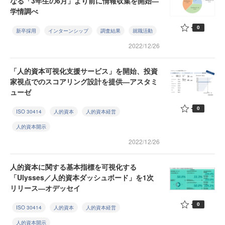
なる「3年生の6月」より前に情報収集を開始―
学情調べ
0
新卒採用
インターンシップ
調査結果
就職活動
2022/12/26
「人的資本可視化支援サービス」を開始、投資
家視点でのスコアリング設計を提供―アスタミ
ューゼ
0
ISO 30414
人的資本
人的資本経営
人的資本開示
2022/12/26
人的資本に関する基本指標を可視化する
「Ulysses／人的資本ダッシュボード」を1次
リリース―オデッセイ
0
ISO 30414
人的資本
人的資本経営
人的資本開示