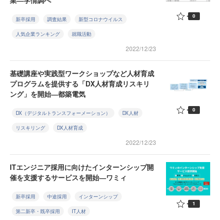
業―学情調べ
0
新卒採用
調査結果
新型コロナウイルス
人気企業ランキング
就職活動
2022/12/23
基礎講座や実践型ワークショップなど人材育成
プログラムを提供する「DX人材育成リスキリ
ング」を開始―都築電気
0
DX（デジタルトランスフォーメーション）
DX人材
リスキリング
DX人材育成
2022/12/23
ITエンジニア採用に向けたインターンシップ開
催を支援するサービスを開始―ワミィ
新卒採用
中途採用
インターンシップ
1
第二新卒・既卒採用
IT人材