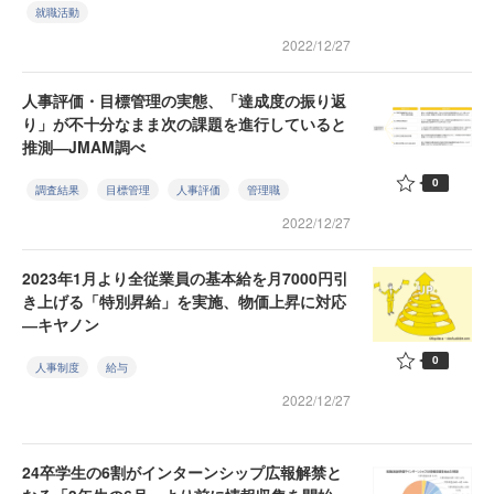
就職活動
2022/12/27
人事評価・目標管理の実態、「達成度の振り返
り」が不十分なまま次の課題を進行していると
推測―JMAM調べ
0
調査結果
目標管理
人事評価
管理職
2022/12/27
2023年1月より全従業員の基本給を月7000円引
き上げる「特別昇給」を実施、物価上昇に対応
―キヤノン
0
人事制度
給与
2022/12/27
24卒学生の6割がインターンシップ広報解禁と