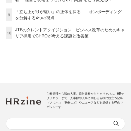
「立ち上がりが遅い」の正体を探る——オンボーディング
9
を分解する4つの視点
JTBのタレントアクイジション ビジネス改革のためのキャ
10
リア採用でCHROが考える課題と改善策
労務管理から戦略人事、日常業務からキャリアパス、HRテ
クノロジーまで、人事部や人事に関わる皆様に役立つ記事
（ノウハウ、事例など）やニュースなどを提供するWebマ
ガジンです。