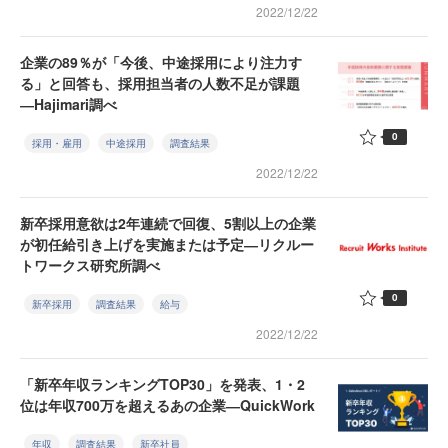
2022/12/22
企業の89％が「今後、中途採用により注力す
る」と回答も、採用担当者の人数不足が課題
―Hajimari調べ
0
採用・雇用
中途採用
調査結果
2022/12/22
新卒採用意欲は2年連続で回復、5割以上の企業
が初任給引き上げを実施または予定―リクルー
トワークス研究所調べ
0
新卒採用
調査結果
給与
2022/12/22
「新卒年収ランキングTOP30」を発表、1・2
位は年収700万を超えるあの企業―QuickWork
年収
調査結果
新卒社員