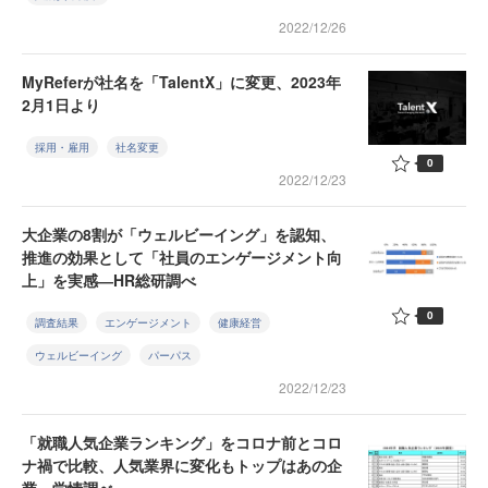
2022/12/26
MyReferが社名を「TalentX」に変更、2023年
2月1日より
採用・雇用
社名変更
0
2022/12/23
大企業の8割が「ウェルビーイング」を認知、
推進の効果として「社員のエンゲージメント向
上」を実感―HR総研調べ
0
調査結果
エンゲージメント
健康経営
ウェルビーイング
パーパス
2022/12/23
「就職人気企業ランキング」をコロナ前とコロ
ナ禍で比較、人気業界に変化もトップはあの企