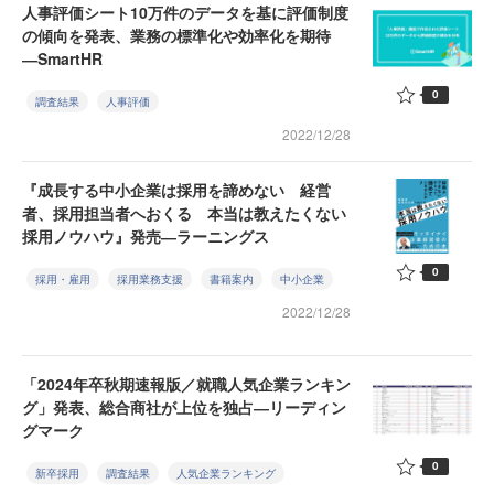
人事評価シート10万件のデータを基に評価制度
の傾向を発表、業務の標準化や効率化を期待
―SmartHR
0
調査結果
人事評価
2022/12/28
『成長する中小企業は採用を諦めない 経営
者、採用担当者へおくる 本当は教えたくない
採用ノウハウ』発売―ラーニングス
0
採用・雇用
採用業務支援
書籍案内
中小企業
2022/12/28
「2024年卒秋期速報版／就職人気企業ランキン
グ」発表、総合商社が上位を独占―リーディン
グマーク
0
新卒採用
調査結果
人気企業ランキング