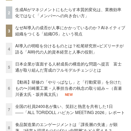
生成AIがマネジメントにもたらす本質的変化は、業務効率
2
化ではなく「メンバーへの向き合い方」
なぜAI導入の成否が人事にかかっているのか？AIネイティブ
3
組織をつくる「組織OS」という視点
AI導入の明暗を分けるものとは？松尾研究所×ビズリーチが
4
語る「AI時代の人的資本経営と人事の役割」
日本企業が直面する人材成長の構造的な問題へ提言 富士
5
通が取り組んだ育成のフルモデルチェンジとは
【動画】研修の「やりっぱなし」と「行動変容」を分けた
6
もの〜川崎重工業・人事担当者の執念の取り組み～（喜瀬
川蒼太氏・坂井風太氏）
NEW
全国の社員2400名が集い、笑顔と熱意を共有した1日
7
――「ALL TORIDOLL ハピカン MEETING 2026」レポート
食品製造業のエンゲージメントは「課長層の失速」が顕
8
著 “経営と現場をつなげない中間層”をどう変える？