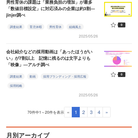
男性育休の課題は「業務負担の増加」が最多
「数値目標設定」に対応済みの企業は約3割—
jinjer調べ
0
調査結果
育児休暇
男性育休
組織風土
2025/05/26
会社紹介などの採用動画は「あったほうがい
い」が7割以上 記憶に残るのは文字よりも
「映像」—アルチ調べ
0
調査結果
動画
採用ブランディング・採用広報
採用戦略
2025/05/26
«
1
2
3
4
»
70件中1～20件を表示
月別アーカイブ