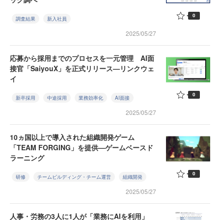
0
調査結果
新入社員
2025/05/27
応募から採用までのプロセスを一元管理 AI面
接官「SaiyouX」を正式リリース—リンクウェ
イ
0
新卒採用
中途採用
業務効率化
AI面接
2025/05/27
10ヵ国以上で導入された組織開発ゲーム
「TEAM FORGING」を提供—ゲームベースド
ラーニング
0
研修
チームビルディング・チーム運営
組織開発
2025/05/27
人事・労務の3人に1人が「業務にAIを利用」