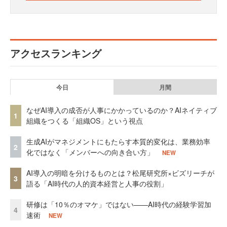
アクセスランキング
今日
月間
なぜAI導入の成否が人事にかかっているのか？AIネイティブ
1
組織をつくる「組織OS」という視点
生成AIがマネジメントにもたらす本質的変化は、業務効率
2
化ではなく「メンバーへの向き合い方」
NEW
AI導入の明暗を分けるものとは？松尾研究所×ビズリーチが
3
語る「AI時代の人的資本経営と人事の役割」
研修は「10％のオマケ」ではない——AI時代の経験学習加
4
速術
NEW