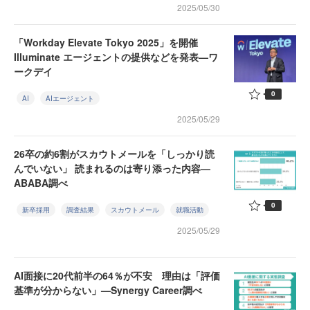
2025/05/30
「Workday Elevate Tokyo 2025」を開催
Illuminate エージェントの提供などを発表—ワ
ークデイ
0
AI
AIエージェント
2025/05/29
26卒の約6割がスカウトメールを「しっかり読
んでいない」 読まれるのは寄り添った内容—
ABABA調べ
0
新卒採用
調査結果
スカウトメール
就職活動
2025/05/29
AI面接に20代前半の64％が不安 理由は「評価
基準が分からない」—Synergy Career調べ