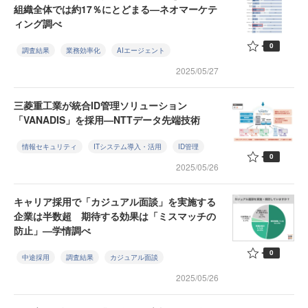
組織全体では約17％にとどまる—ネオマーケテ
ィング調べ
0
調査結果
業務効率化
AIエージェント
2025/05/27
三菱重工業が統合ID管理ソリューション
「VANADIS」を採用—NTTデータ先端技術
情報セキュリティ
ITシステム導入・活用
ID管理
0
2025/05/26
キャリア採用で「カジュアル面談」を実施する
企業は半数超 期待する効果は「ミスマッチの
防止」—学情調べ
0
中途採用
調査結果
カジュアル面談
2025/05/26