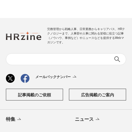
労務管理から戦略人事、日常業務からキャリアパス、HRテ
クノロジーまで、人事部や人事に関わる皆様に役立つ記事
（ノウハウ、事例など）やニュースなどを提供するWebマ
ガジンです。
メールバックナンバー
記事掲載のご依頼
広告掲載のご案内
特集
ニュース