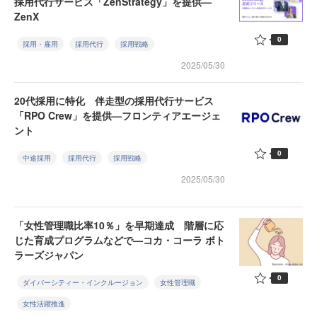
採用代行サービス「ZenStrategy」を提供—
ZenX
0
採用・雇用
採用代行
採用戦略
2025/05/30
20代採用に特化 伴走型の採用代行サービス
「RPO Crew」を提供—フロンティアエージェ
ント
0
中途採用
採用代行
採用戦略
2025/05/30
「女性管理職比率10％」を早期達成 階層に応
じた育成プログラムなどで—コカ・コーラ ボト
ラーズジャパン
0
ダイバーシティー・インクルージョン
女性管理職
女性活躍推進