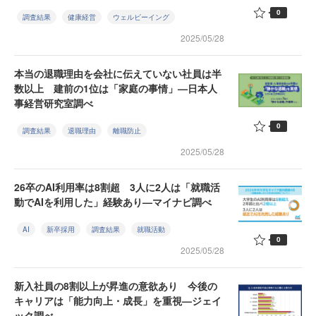
0
調査結果
健康経営
ウェルビーイング
2025/05/28
本当の退職理由を会社に伝えていない社員は半
数以上 建前の1位は「家庭の事情」—日本人
事経営研究室調べ
0
調査結果
退職理由
離職防止
2025/05/28
26卒のAI利用率は8割超 3人に2人は「就職活
動でAIを利用した」経験あり—マイナビ調べ
AI
新卒採用
調査結果
就職活動
0
2025/05/28
新入社員の8割以上が昇進の意欲あり 今後の
キャリアは「能力向上・成長」を重視—ジェイ
ック調べ