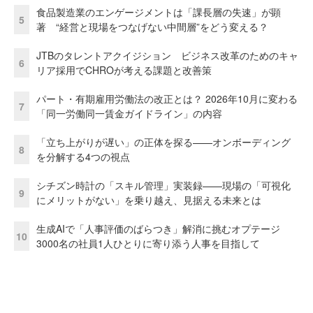
食品製造業のエンゲージメントは「課長層の失速」が顕
5
著 “経営と現場をつなげない中間層”をどう変える？
JTBのタレントアクイジション ビジネス改革のためのキャ
6
リア採用でCHROが考える課題と改善策
パート・有期雇用労働法の改正とは？ 2026年10月に変わる
7
「同一労働同一賃金ガイドライン」の内容
「立ち上がりが遅い」の正体を探る——オンボーディング
8
を分解する4つの視点
シチズン時計の「スキル管理」実装録——現場の「可視化
9
にメリットがない」を乗り越え、見据える未来とは
生成AIで「人事評価のばらつき」解消に挑むオプテージ
10
3000名の社員1人ひとりに寄り添う人事を目指して