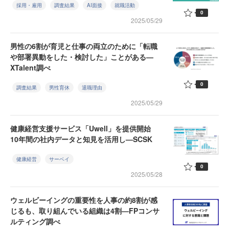
採用・雇用
調査結果
AI面接
就職活動
0
2025/05/29
男性の6割が育児と仕事の両立のために「転職
や部署異動をした・検討した」ことがある—
XTalent調べ
0
調査結果
男性育休
退職理由
2025/05/29
健康経営支援サービス「Uwell」を提供開始
10年間の社内データと知見を活用し—SCSK
健康経営
サーベイ
0
2025/05/28
ウェルビーイングの重要性を人事の約8割が感
じるも、取り組んでいる組織は4割—FPコンサ
ルティング調べ