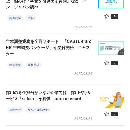
上 悩みは「本音を引き出す質問」など—エ
ン・ジャパン調べ
1
調査結果
面接
2025/08/29
年末調整業務を全面サポート 「CASTER BIZ
HR 年末調整パッケージ」が受付開始—キャス
ター
0
年末調整
業務委託
2025/08/29
採用の専任担当がいない企業向け 採用代行サ
ービス「saitan」を提供—tubu mustard
採用代行
BPO・業務代行
0
2025/08/29