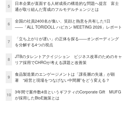
日本企業が直面する人材成長の構造的な問題へ提言 富士
5
通が取り組んだ育成のフルモデルチェンジとは
全国の社員2400名が集い、笑顔と熱意を共有した1日
6
――「ALL TORIDOLL ハピカン MEETING 2026」レポート
「立ち上がりが遅い」の正体を探る——オンボーディング
7
を分解する4つの視点
JTBのタレントアクイジション ビジネス改革のためのキャ
8
リア採用でCHROが考える課題と改善策
食品製造業のエンゲージメントは「課長層の失速」が顕
9
著 “経営と現場をつなげない中間層”をどう変える？
3年間で案件数4倍というギフティのCorporate Gift MUFG
10
が採用したBtoE施策とは