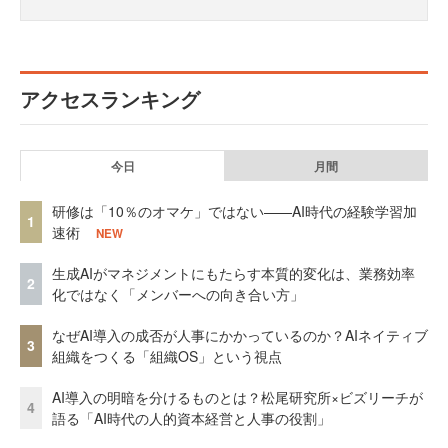
アクセスランキング
今日
月間
研修は「10％のオマケ」ではない——AI時代の経験学習加
1
速術
NEW
生成AIがマネジメントにもたらす本質的変化は、業務効率
2
化ではなく「メンバーへの向き合い方」
なぜAI導入の成否が人事にかかっているのか？AIネイティブ
3
組織をつくる「組織OS」という視点
AI導入の明暗を分けるものとは？松尾研究所×ビズリーチが
4
語る「AI時代の人的資本経営と人事の役割」