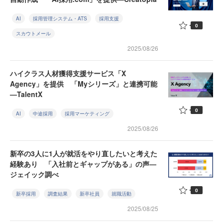
AI
採用管理システム・ATS
採用支援
0
スカウトメール
2025/08/26
ハイクラス人材獲得支援サービス「X
Agency」を提供 「Myシリーズ」と連携可能
—TalentX
0
AI
中途採用
採用マーケティング
2025/08/26
新卒の3人に1人が就活をやり直したいと考えた
経験あり 「入社前とギャップがある」の声—
ジェイック調べ
0
新卒採用
調査結果
新卒社員
就職活動
2025/08/25