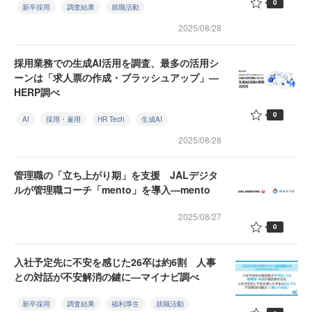
0
新卒採用
調査結果
就職活動
2025/08/28
採用業務での生成AI活用を調査、最多の活用シ
ーンは「求人票の作成・ブラッシュアップ」—
HERP調べ
0
AI
採用・雇用
HR Tech
生成AI
2025/08/28
管理職の「立ち上がり期」を支援 JALデジタ
ルが管理職コーチ「mento」を導入—mento
2025/08/27
0
入社予定先に不安を感じた26卒は約6割 人事
との対話が不安解消の鍵に—マイナビ調べ
新卒採用
調査結果
福利厚生
就職活動