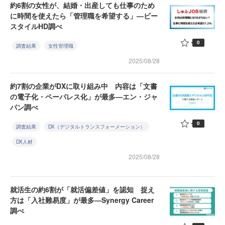
約6割の女性が、結婚・出産しても仕事のため
に時間を使えたら「管理職を希望する」—ビー
スタイルHD調べ
0
調査結果
女性管理職
2025/08/28
約7割の企業がDXに取り組み中 内容は「文書
の電子化・ペーパレス化」が最多—エン・ジャ
パン調べ
0
調査結果
DX（デジタルトランスフォーメーション）
DX人材
2025/08/28
就活生の約6割が「就活偏差値」を認知 捉え
方は「入社難易度」が最多—Synergy Career
調べ