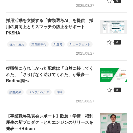
0
2025/08/27
採用活動を支援する「書類選考AI」を提供 採
用の質向上とミスマッチの防止をサポート—
PKSHA
0
採用・雇用
業務効率化
AI選考
AIエージェント
2025/08/27
復職後にうれしかった配慮は「自然に接してく
れた」「さりげなく助けてくれた」が最多—
Rodina調べ
0
調査結果
メンタルヘルス
休職
2025/08/27
【事業戦略発表会レポート】勤怠・学習・福利
厚生の新プロダクトとAIエンジンのリリースを
発表—HRBrain