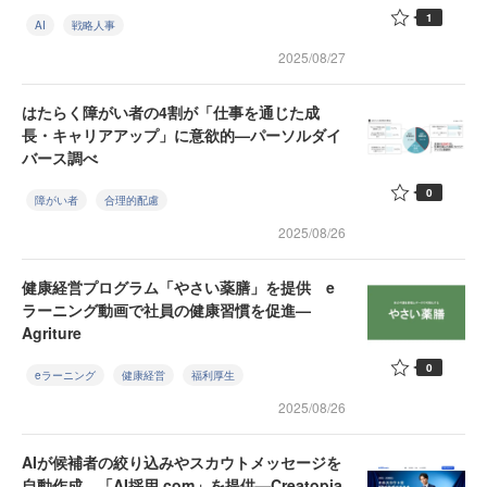
1
AI
戦略人事
2025/08/27
はたらく障がい者の4割が「仕事を通じた成
長・キャリアアップ」に意欲的—パーソルダイ
バース調べ
0
障がい者
合理的配慮
2025/08/26
健康経営プログラム「やさい薬膳」を提供 e
ラーニング動画で社員の健康習慣を促進—
Agriture
0
eラーニング
健康経営
福利厚生
2025/08/26
AIが候補者の絞り込みやスカウトメッセージを
自動作成 「AI採用.com」を提供—Creatopia