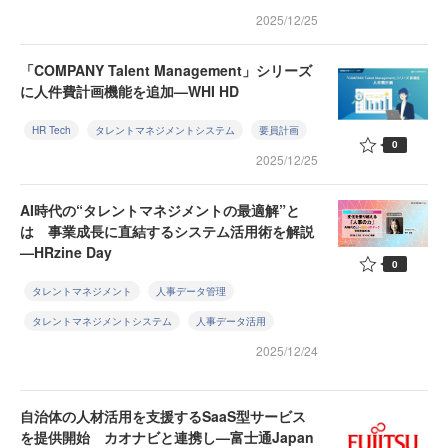
2025/12/25
「COMPANY Talent Management」シリーズ
に人件費計画機能を追加—WHI HD
HR Tech
タレントマネジメントシステム
要員計画
0
2025/12/25
AI時代の“タレントマネジメントの最適解”と
は 事業成長に直結するシステム活用術を解説
—HRzine Day
0
タレントマネジメント
人事データ管理
タレントマネジメントシステム
人事データ活用
2025/12/24
自治体の人材活用を支援するSaaS型サービス
を提供開始 カオナビと連携し—富士通Japan