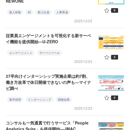
NEWONE
0
新人研修
AI
新入社員
人事育成
2025/12/23
従業員エンゲージメントを可視化する新サーベ
イ機能を提供開始—U-ZERO
エンゲージメント
サーベイツール
2
2025/12/23
27卒向けインターンシップ実施企業は約7割、
働き方改革で休日開催できないの声も—マイナ
ビ調べ
0
新卒採用
インターンシップ
調査結果
2025/12/23
コンサルも一気通貫で行うサービス「People
Analytics Suite」を提供開始—JMAC