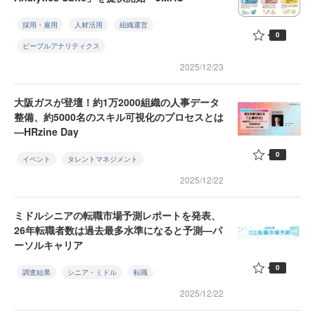
採用・雇用
人材活用
組織運営
0
ピープルアナリティクス
2025/12/23
大阪ガスが登壇！約1万2000組織の人事データ
整備、約5000名のスキル可視化のプロセスとは
—HRzine Day
0
イベント
タレントマネジメント
2025/12/22
ミドルシニアの転職市場予測レポートを発表、
26年転職者数は過去最多水準になると予測—パ
ーソルキャリア
0
調査結果
シニア・ミドル
転職
2025/12/22