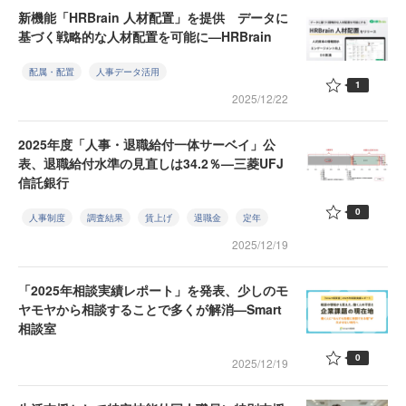
新機能「HRBrain 人材配置」を提供 データに
基づく戦略的な人材配置を可能に—HRBrain
配属・配置
人事データ活用
1
2025/12/22
2025年度「人事・退職給付一体サーベイ」公
表、退職給付水準の見直しは34.2％—三菱UFJ
信託銀行
0
人事制度
調査結果
賃上げ
退職金
定年
2025/12/19
「2025年相談実績レポート」を発表、少しのモ
ヤモヤから相談することで多くが解消—Smart
相談室
0
2025/12/19