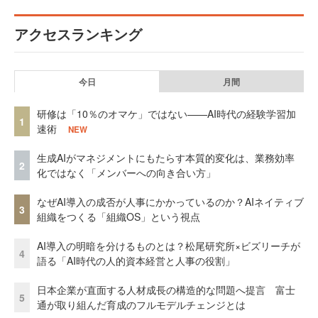
アクセスランキング
今日
月間
研修は「10％のオマケ」ではない——AI時代の経験学習加
1
速術
NEW
生成AIがマネジメントにもたらす本質的変化は、業務効率
2
化ではなく「メンバーへの向き合い方」
なぜAI導入の成否が人事にかかっているのか？AIネイティブ
3
組織をつくる「組織OS」という視点
AI導入の明暗を分けるものとは？松尾研究所×ビズリーチが
4
語る「AI時代の人的資本経営と人事の役割」
日本企業が直面する人材成長の構造的な問題へ提言 富士
5
通が取り組んだ育成のフルモデルチェンジとは