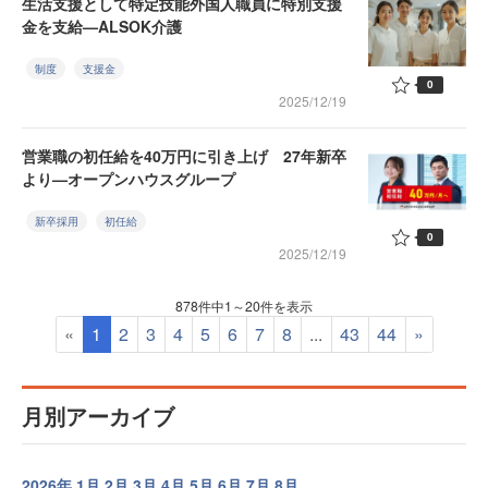
生活支援として特定技能外国人職員に特別支援
金を支給—ALSOK介護
制度
支援金
0
2025/12/19
営業職の初任給を40万円に引き上げ 27年新卒
より—オープンハウスグループ
新卒採用
初任給
0
2025/12/19
878件中1～20件を表示
«
1
2
3
4
5
6
7
8
...
43
44
»
月別アーカイブ
2026年
1月
2月
3月
4月
5月
6月
7月
8月