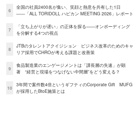
全国の社員2400名が集い、笑顔と熱意を共有した1日
6
――「ALL TORIDOLL ハピカン MEETING 2026」レポート
「立ち上がりが遅い」の正体を探る——オンボーディング
7
を分解する4つの視点
JTBのタレントアクイジション ビジネス改革のためのキャ
8
リア採用でCHROが考える課題と改善策
食品製造業のエンゲージメントは「課長層の失速」が顕
9
著 “経営と現場をつなげない中間層”をどう変える？
3年間で案件数4倍というギフティのCorporate Gift MUFG
10
が採用したBtoE施策とは