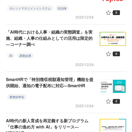
タレントマネジメントシステム
自治体
0
2025/12/24
「AI時代における人事・組織の実態調査」を実
施、組織・人事の仕組みとしての活用は限定的
—コーナー調べ
0
AI
調査結果
2025/12/24
SmartHRで「特別徴収税額通知管理」機能を提
供開始、通知の電子配布に対応—SmartHR
業務効率化
2
2025/12/24
AI時代の新人育成を再定義する新プログラム
「仕事の進め方 with AI」をリリース—