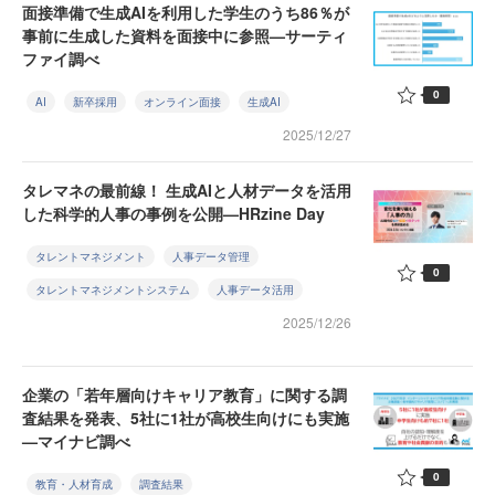
面接準備で生成AIを利用した学生のうち86％が
事前に生成した資料を面接中に参照—サーティ
ファイ調べ
0
AI
新卒採用
オンライン面接
生成AI
2025/12/27
タレマネの最前線！ 生成AIと人材データを活用
した科学的人事の事例を公開—HRzine Day
タレントマネジメント
人事データ管理
0
タレントマネジメントシステム
人事データ活用
2025/12/26
企業の「若年層向けキャリア教育」に関する調
査結果を発表、5社に1社が高校生向けにも実施
—マイナビ調べ
0
教育・人材育成
調査結果