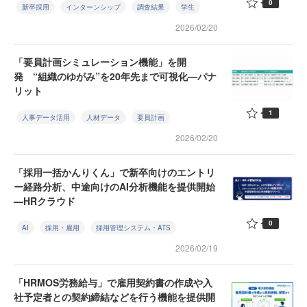
0
新卒採用
インターンシップ
調査結果
学生
2026/02/20
「要員計画シミュレーション機能」を開
発 “組織のゆがみ”を20年先まで可視化—パナ
リット
1
人事データ活用
人材データ
要員計画
2026/02/20
「採用一括かんりくん」で新卒向けのエントリ
ー経路分析、中途向けのAI分析機能を提供開始
—HRクラウド
0
AI
採用・雇用
採用管理システム・ATS
2026/02/19
「HRMOS労務給与」で雇用契約書の作成や入
社予定者との契約締結などを行う機能を提供開