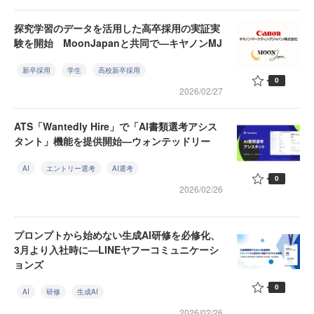
探究学習のデータを活用した高卒採用の実証実
験を開始 MoonJapanと共同で—キヤノンMJ
新卒採用
学生
高校新卒採用
0
2026/02/27
ATS「Wantedly Hire」で「AI書類選考アシス
タント」機能を提供開始—ウォンテッドリー
AI
エントリー選考
AI選考
0
2026/02/26
プロンプトから始めない生成AI研修を必修化、
3月より入社時に—LINEヤフーコミュニケーシ
ョンズ
0
AI
研修
生成AI
2026/02/26