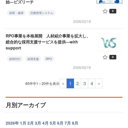
始—ビズリーチ
0
採用・雇用
労務管理システム
2026/02/19
RPO事業を本格展開 人材紹介事業を拡大し、
総合的な採用支援サービスを提供—with
support
0
採用代行
採用支援
RPO
2026/02/19
«
1
2
3
4
»
65件中1～20件を表示
月別アーカイブ
2026年
1月
2月
3月
4月
5月
6月
7月
8月