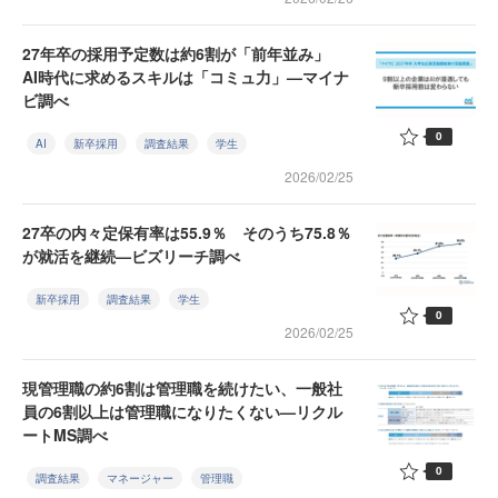
27年卒の採用予定数は約6割が「前年並み」
AI時代に求めるスキルは「コミュ力」—マイナ
ビ調べ
0
AI
新卒採用
調査結果
学生
2026/02/25
27卒の内々定保有率は55.9％ そのうち75.8％
が就活を継続—ビズリーチ調べ
新卒採用
調査結果
学生
0
2026/02/25
現管理職の約6割は管理職を続けたい、一般社
員の6割以上は管理職になりたくない—リクル
ートMS調べ
0
調査結果
マネージャー
管理職