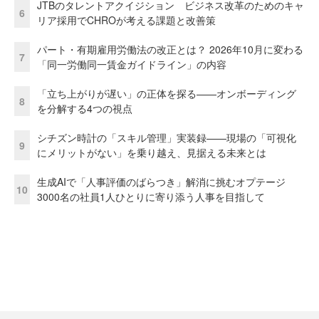
JTBのタレントアクイジション ビジネス改革のためのキャ
6
リア採用でCHROが考える課題と改善策
パート・有期雇用労働法の改正とは？ 2026年10月に変わる
7
「同一労働同一賃金ガイドライン」の内容
「立ち上がりが遅い」の正体を探る——オンボーディング
8
を分解する4つの視点
シチズン時計の「スキル管理」実装録——現場の「可視化
9
にメリットがない」を乗り越え、見据える未来とは
生成AIで「人事評価のばらつき」解消に挑むオプテージ
10
3000名の社員1人ひとりに寄り添う人事を目指して