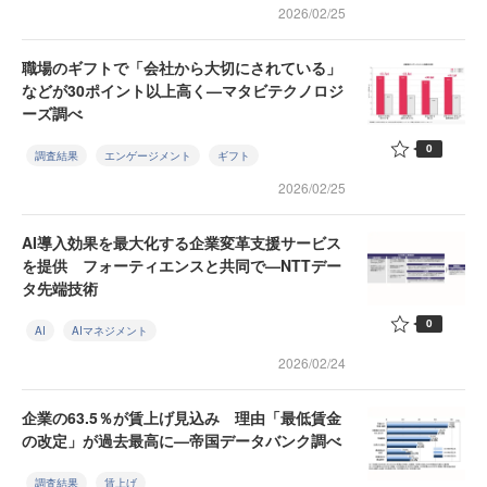
2026/02/25
職場のギフトで「会社から大切にされている」
などが30ポイント以上高く—マタビテクノロジ
ーズ調べ
0
調査結果
エンゲージメント
ギフト
2026/02/25
AI導入効果を最大化する企業変革支援サービス
を提供 フォーティエンスと共同で—NTTデー
タ先端技術
0
AI
AIマネジメント
2026/02/24
企業の63.5％が賃上げ見込み 理由「最低賃金
の改定」が過去最高に—帝国データバンク調べ
調査結果
賃上げ