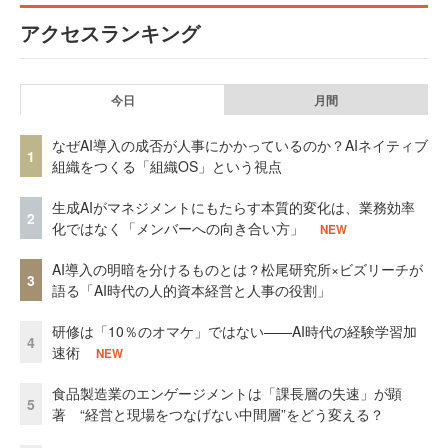
アクセスランキング
今日
月間
なぜAI導入の成否が人事にかかっているのか？AIネイティブ
1
組織をつくる「組織OS」という視点
生成AIがマネジメントにもたらす本質的変化は、業務効率
2
化ではなく「メンバーへの向き合い方」
NEW
AI導入の明暗を分けるものとは？松尾研究所×ビズリーチが
3
語る「AI時代の人的資本経営と人事の役割」
研修は「10％のオマケ」ではない——AI時代の経験学習加
4
速術
NEW
食品製造業のエンゲージメントは「課長層の失速」が顕
5
著 “経営と現場をつなげない中間層”をどう変える？