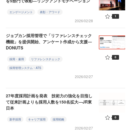
を5部門で表彰―リンクアンドモチベーション
エンゲージメント
表彰・アワード
1
2026/02/28
ジョブカン採用管理で「リファレンスチェック
機能」を提供開始、アンケート作成から支援—
DONUTS
0
採用・雇用
リファレンスチェック
採用管理システム・ATS
2026/02/27
27年度採用計画を発表 技術力の強化を目指し
て従来計画よりも採用人数を150名拡大—JR東
日本
0
新卒採用
キャリア採用
採用戦略
2026/02/27