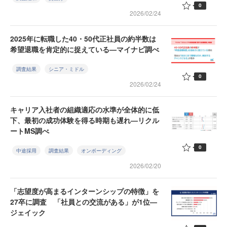
0
2026/02/24
2025年に転職した40・50代正社員の約半数は
希望退職を肯定的に捉えている—マイナビ調べ
調査結果
シニア・ミドル
0
2026/02/24
キャリア入社者の組織適応の水準が全体的に低
下、最初の成功体験を得る時期も遅れ—リクル
ートMS調べ
0
中途採用
調査結果
オンボーディング
2026/02/20
「志望度が高まるインターンシップの特徴」を
27卒に調査 「社員との交流がある」が1位—
ジェイック