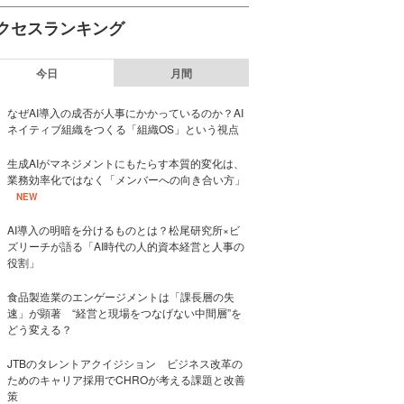
クセスランキング
今日
月間
なぜAI導入の成否が人事にかかっているのか？AI
ネイティブ組織をつくる「組織OS」という視点
生成AIがマネジメントにもたらす本質的変化は、
業務効率化ではなく「メンバーへの向き合い方」
NEW
AI導入の明暗を分けるものとは？松尾研究所×ビ
ズリーチが語る「AI時代の人的資本経営と人事の
役割」
食品製造業のエンゲージメントは「課長層の失
速」が顕著 “経営と現場をつなげない中間層”を
どう変える？
JTBのタレントアクイジション ビジネス改革の
ためのキャリア採用でCHROが考える課題と改善
策