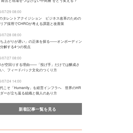
“経営と現場をつなげない中間層”をどう変える？
/07/29 08:00
Bのタレントアクイジション ビジネス改革のための
リア採用でCHROが考える課題と改善策
/07/28 08:00
ち上がりが遅い」の正体を探る——オンボーディン
分解する4つの視点
/07/27 08:00
n1が空回りする理由——「投げ手」だけでは醸成さ
い、フィードバック文化のつくり方
/07/24 14:00
時代こそ「Humanity」を経営インフラへ 世界のHR
ダーが立ち返る組織と個人のあり方
新着記事一覧を見る