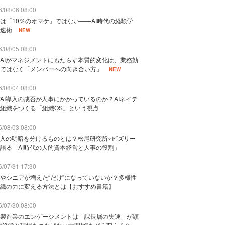
/08/06 08:00
は「10％のオマケ」ではない——AI時代の経験学
速術
NEW
/08/05 08:00
AIがマネジメントにもたらす本質的変化は、業務効
ではなく「メンバーへの向き合い方」
NEW
/08/04 08:00
AI導入の成否が人事にかかっているのか？AIネイテ
組織をつくる「組織OS」という視点
/08/03 08:00
導入の明暗を分けるものとは？松尾研究所×ビズリー
語る「AI時代の人的資本経営と人事の役割」
/07/31 17:30
やシニアが増えた“だけ”になっていないか？多様性
織の力に変える方法とは【おすすめ書籍】
/07/30 08:00
製造業のエンゲージメントは「課長層の失速」が顕