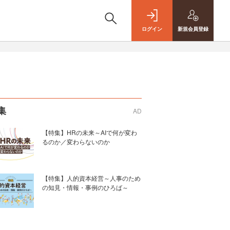
ログイン
新規
会員登録
集
AD
【特集】HRの未来～AIで何が変わ
るのか／変わらないのか
【特集】人的資本経営～人事のため
の知見・情報・事例のひろば～