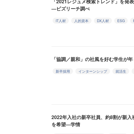
「2021レジュメ検索トレンド」を発
―ビズリーチ調べ
IT人材
人的資本
DX人材
ESG
「協調／親和」の社風を好む学生が年
新卒採用
インターンシップ
就活生
2022年入社の新卒社員、約8割が新
を希望―学情