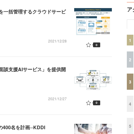
ア
を一括管理するクラウドサービ
1
2021/12/28
0
2
面談支援AIサービス」を提供開
3
2021/12/27
0
4
5
400名を計画─KDDI