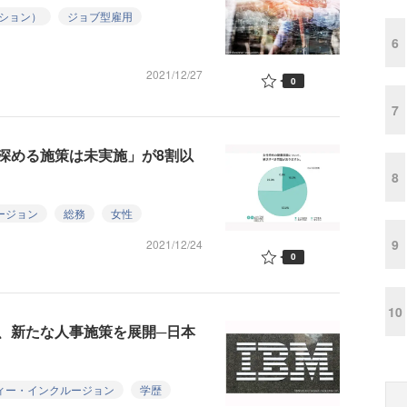
ション）
ジョブ型雇用
6
2021/12/27
0
7
深める施策は未実施」が8割以
8
ージョン
総務
女性
9
2021/12/24
0
10
、新たな人事施策を展開─日本
ィー・インクルージョン
学歴