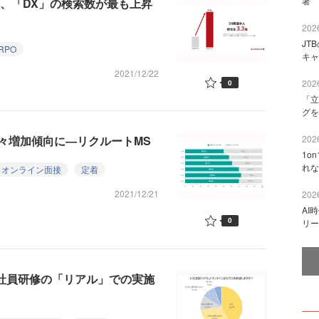
著 
表、「DX」の検索数が最も上昇
2026
JT
RPO
キャ
2021/12/22
2026
0
「立
グを
々増加傾向に―リクルートMS
2026
1o
れな
オンライン面接
定着
2021/12/21
2026
AI
0
リー
入社員研修の「リアル」での実施