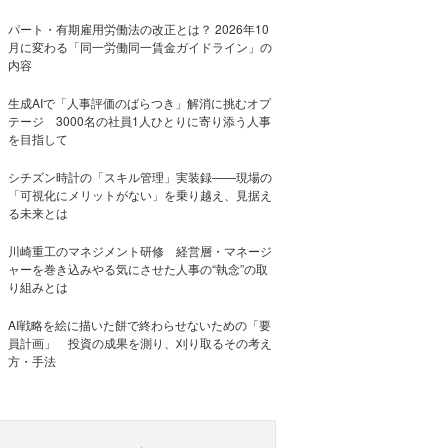
パート・有期雇用労働法の改正とは？ 2026年10
月に変わる「同一労働同一賃金ガイドライン」の
内容
生成AIで「人事評価のばらつき」解消に挑むオプ
テージ 3000名の社員1人ひとりに寄り添う人事
を目指して
シチズン時計の「スキル管理」実装録——現場の
「可視化にメリットがない」を乗り越え、見据え
る未来とは
川崎重工のマネジメント研修 経営層・マネージ
ャーを巻き込みやる気にさせた人事の“執念”の取
り組みとは
AI戦略を絵に描いた餅で終わらせないための「要
員計画」 投資の成果を測り、刈り取るその考え
方・手法