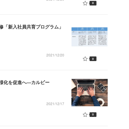
0
修「新入社員共育プログラム」
2021/12/20
0
様化を促進へ―カルビー
2021/12/17
0