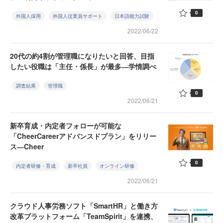
0
外国人採用
外国人従業員サポート
日本語能力試験
2022/06/22
20代の約4割が管理職になりたいと回答、目指
したい役職は「主任・係長」が最多―学情調べ
調査結果
管理職
0
2022/06/21
新卒育成・内定者フォローが可能な
「CheerCareerアドバンスドプラン」をリリー
ス―Cheer
0
内定者研修・育成
新卒社員
オンライン研修
2022/06/21
クラウド人事労務ソフト「SmartHR」と働き方
改革プラットフォーム「TeamSpirit」を連携、