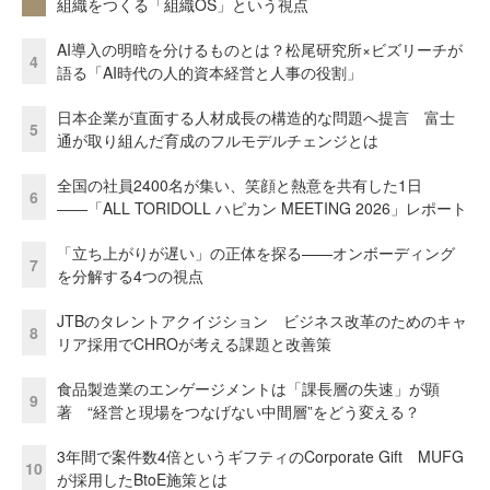
組織をつくる「組織OS」という視点
AI導入の明暗を分けるものとは？松尾研究所×ビズリーチが
4
語る「AI時代の人的資本経営と人事の役割」
日本企業が直面する人材成長の構造的な問題へ提言 富士
5
通が取り組んだ育成のフルモデルチェンジとは
全国の社員2400名が集い、笑顔と熱意を共有した1日
6
――「ALL TORIDOLL ハピカン MEETING 2026」レポート
「立ち上がりが遅い」の正体を探る——オンボーディング
7
を分解する4つの視点
JTBのタレントアクイジション ビジネス改革のためのキャ
8
リア採用でCHROが考える課題と改善策
食品製造業のエンゲージメントは「課長層の失速」が顕
9
著 “経営と現場をつなげない中間層”をどう変える？
3年間で案件数4倍というギフティのCorporate Gift MUFG
10
が採用したBtoE施策とは