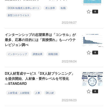
DODA 転職求人倍率レポート
求人倍率
転職
0
新型コロナウイルス
2022/06/27
インターンシップの志望業界は「コンサル」が
最多、応募の目的には「面接慣れ」も―ハウテ
レビジョン調べ
0
インターンシップ
調査結果
就職活動
2022/06/24
DX人材育成サービス「DX人財プランニング」
を提供開始、人材像・要件レベルを可視化
―STANDARD
0
人材育成・人材開発
人事
DX人材
2022/06/23