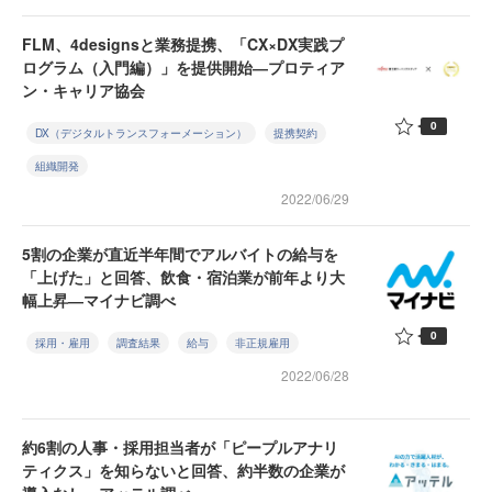
FLM、4designsと業務提携、「CX×DX実践プ
ログラム（入門編）」を提供開始―プロティア
ン・キャリア協会
0
DX（デジタルトランスフォーメーション）
提携契約
組織開発
2022/06/29
5割の企業が直近半年間でアルバイトの給与を
「上げた」と回答、飲食・宿泊業が前年より大
幅上昇―マイナビ調べ
0
採用・雇用
調査結果
給与
非正規雇用
2022/06/28
約6割の人事・採用担当者が「ピープルアナリ
ティクス」を知らないと回答、約半数の企業が