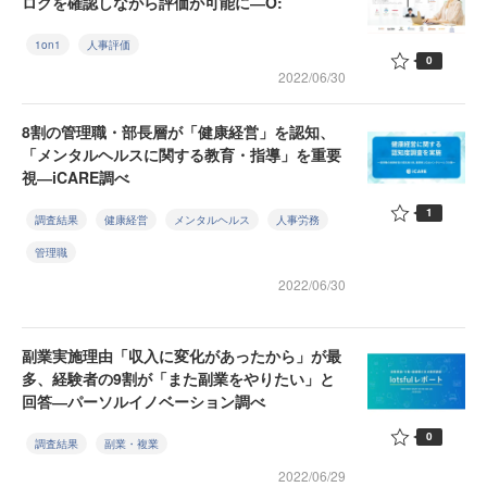
ログを確認しながら評価が可能に―O:
1on1
人事評価
0
2022/06/30
8割の管理職・部長層が「健康経営」を認知、
「メンタルヘルスに関する教育・指導」を重要
視―iCARE調べ
1
調査結果
健康経営
メンタルヘルス
人事労務
管理職
2022/06/30
副業実施理由「収入に変化があったから」が最
多、経験者の9割が「また副業をやりたい」と
回答―パーソルイノベーション調べ
0
調査結果
副業・複業
2022/06/29