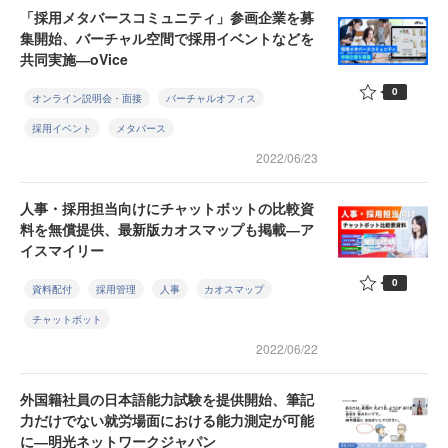
「採用メタバースコミュニティ」参画企業を募
集開始、バーチャル空間で採用イベントなどを
共同実施―oVice
0
オンライン説明会・面接
バーチャルオフィス
採用イベント
メタバース
2022/06/23
人事・採用担当向けにチャットボットの比較資
料を無償提供、最新版カオスマップも掲載―ア
イスマイリー
0
資料配付
採用管理
人事
カオスマップ
チャットボット
2022/06/22
外国籍社員の日本語能力試験を提供開始、筆記
力だけでない就労場面における能力測定が可能
に―明光ネットワークジャパン