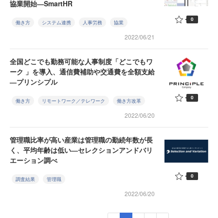
協業開始―SmartHR
0
働き方
システム連携
人事労務
協業
2022/06/21
全国どこでも勤務可能な人事制度「どこでもワ
ーク 」を導入、通信費補助や交通費を全額支給
―プリンシプル
0
働き方
リモートワーク／テレワーク
働き方改革
2022/06/20
管理職比率が高い産業は管理職の勤続年数が長
く、平均年齢は低い―セレクションアンドバリ
エーション調べ
0
調査結果
管理職
2022/06/20