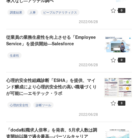
導入なし―アッテル調べ
0
調査結果
人事
ピープルアナリティクス
2022/06/28
従業員の業務生産性を向上させる「Employee
Service」を提供開始―Salesforce
生産性
0
2022/06/28
心理的安全性組織診断「ESHA」を提供、マイ
ンド醸成により心理的安全性の高い職場づくり
が可能に―エモテック・ラボ
3
心理的安全性
診断ツール
2022/06/28
「doda転職求人倍率」を発表、5月求人数は調
査開始以降で過去最高―パーソルキャリア