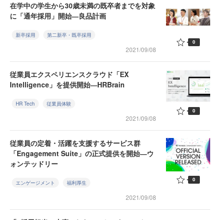
在学中の学生から30歳未満の既卒者までを対象
に「通年採用」開始―良品計画
新卒採用
第二新卒・既卒採用
0
2021/09/08
従業員エクスペリエンスクラウド「EX
Intelligence」を提供開始―HRBrain
HR Tech
従業員体験
0
2021/09/08
従業員の定着・活躍を支援するサービス群
「Engagement Suite」の正式提供を開始―ウ
ォンテッドリー
0
エンゲージメント
福利厚生
2021/09/08