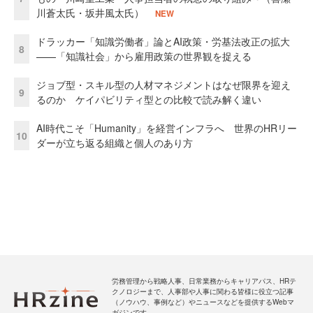
川蒼太氏・坂井風太氏）
NEW
ドラッカー「知識労働者」論とAI政策・労基法改正の拡大
8
——「知識社会」から雇用政策の世界観を捉える
ジョブ型・スキル型の人材マネジメントはなぜ限界を迎え
9
るのか ケイパビリティ型との比較で読み解く違い
AI時代こそ「Humanity」を経営インフラへ 世界のHRリー
10
ダーが立ち返る組織と個人のあり方
労務管理から戦略人事、日常業務からキャリアパス、HRテ
クノロジーまで、人事部や人事に関わる皆様に役立つ記事
（ノウハウ、事例など）やニュースなどを提供するWebマ
ガジンです。