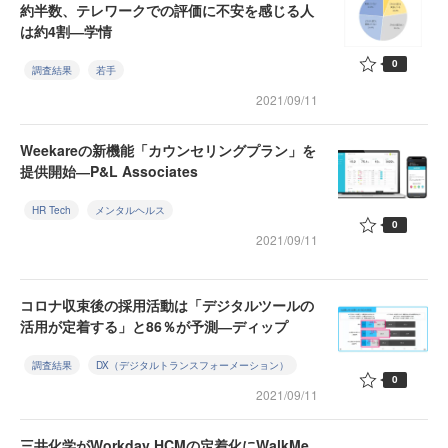
約半数、テレワークでの評価に不安を感じる人
は約4割―学情
0
調査結果
若手
2021/09/11
Weekareの新機能「カウンセリングプラン」を
提供開始―P&L Associates
HR Tech
メンタルヘルス
0
2021/09/11
コロナ収束後の採用活動は「デジタルツールの
活用が定着する」と86％が予測―ディップ
調査結果
DX（デジタルトランスフォーメーション）
0
2021/09/11
三井化学がWorkday HCMの定着化にWalkMe