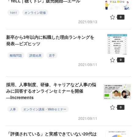
「YeLL | 聴くトレ」販売開始―エール
1on1
オンライン研修
0
2021/09/13
新卒から3年以内に転職した理由ランキングを
発表―ビズヒッツ
離職問題
調査結果
若手
0
2021/09/11
採用、人事制度、研修、キャリアなど人事の悩
みに回答するオンラインセミナーを開催
―Increments
0
人事
オンライン講座・Webセミナー
2021/09/11
「評価されている」と実感できていない20代は