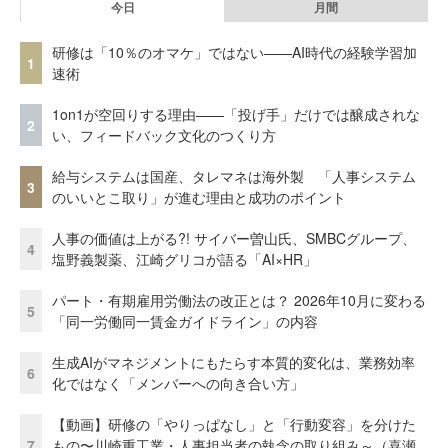
今日
月間
研修は「10％のオマケ」ではない——AI時代の経験学習加
1
速術
1on1が空回りする理由——「投げ手」だけでは醸成されな
2
い、フィードバック文化のつくり方
給与システムは国産、タレマネは海外製 「人事システム
3
のいいとこ取り」が進む理由と成功のポイント
人事の価値は上がる?! サイバー曽山氏、SMBCグループ、
4
塩野義製薬、江崎グリコが語る「AI×HR」
パート・有期雇用労働法の改正とは？ 2026年10月に変わる
5
「同一労働同一賃金ガイドライン」の内容
生成AIがマネジメントにもたらす本質的変化は、業務効率
6
化ではなく「メンバーへの向き合い方」
【動画】研修の「やりっぱなし」と「行動変容」を分けた
7
もの〜川崎重工業・人事担当者の執念の取り組み～（喜瀬