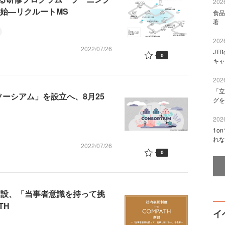
2026
始―リクルートMS
食品
著 
2026
2022/07/26
JT
0
キャ
2026
「立
ーシアム」を設立へ、8月25
グを
2026
1o
れな
2022/07/26
0
を新設、「当事者意識を持って挑
TH
イ