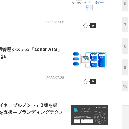
6
2022/07/28
7
0
8
管理システム「sonar ATS」
gs
9
2022/07/28
0
10
イネーブルメント」β版を提
を支援―ブランディングテクノ