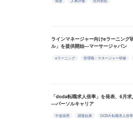
制度
人事評価
社内表彰
ラインマネージャー向けeラーニング
ル」を提供開始―マーサージャパン
eラーニング
管理職・マネージャー研修
「doda転職求人倍率」を発表、6月
―パーソルキャリア
中途採用
調査結果
DODA 転職求人倍