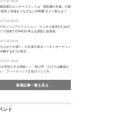
/07/30 08:00
製造業のエンゲージメントは「課長層の失速」が顕
“経営と現場をつなげない中間層”をどう変える？
/07/29 08:00
Bのタレントアクイジション ビジネス改革のための
リア採用でCHROが考える課題と改善策
/07/28 08:00
ち上がりが遅い」の正体を探る——オンボーディン
分解する4つの視点
/07/27 08:00
n1が空回りする理由——「投げ手」だけでは醸成さ
い、フィードバック文化のつくり方
新着記事一覧を見る
ベント