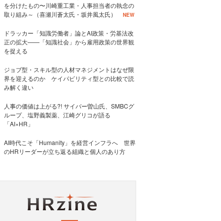
を分けたもの〜川崎重工業・人事担当者の執念の
取り組み～（喜瀬川蒼太氏・坂井風太氏）
NEW
ドラッカー「知識労働者」論とAI政策・労基法改
正の拡大——「知識社会」から雇用政策の世界観
を捉える
ジョブ型・スキル型の人材マネジメントはなぜ限
界を迎えるのか ケイパビリティ型との比較で読
み解く違い
人事の価値は上がる?! サイバー曽山氏、SMBCグ
ループ、塩野義製薬、江崎グリコが語る
「AI×HR」
AI時代こそ「Humanity」を経営インフラへ 世界
のHRリーダーが立ち返る組織と個人のあり方