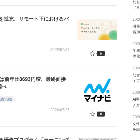
たも
（喜
を拡充、リモート下におけるバ
2026
研修
習加
2026
2022/07/27
生成
0
率化
2026
なぜ
は前年比8693円増、最終面接
ィブ
調べ
2026
就職活動
AI
チが
2022/07/26
0
2026
女性
を組
る研修プログラム「ラーニング