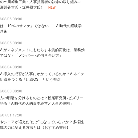
の〜川崎重工業・人事担当者の執念の取り組み～
瀬川蒼太氏・坂井風太氏）
NEW
/08/06 08:00
は「10％のオマケ」ではない——AI時代の経験学
速術
/08/05 08:00
AIがマネジメントにもたらす本質的変化は、業務効
ではなく「メンバーへの向き合い方」
/08/04 08:00
AI導入の成否が人事にかかっているのか？AIネイテ
組織をつくる「組織OS」という視点
/08/03 08:00
導入の明暗を分けるものとは？松尾研究所×ビズリー
語る「AI時代の人的資本経営と人事の役割」
/07/31 17:30
やシニアが増えた“だけ”になっていないか？多様性
織の力に変える方法とは【おすすめ書籍】