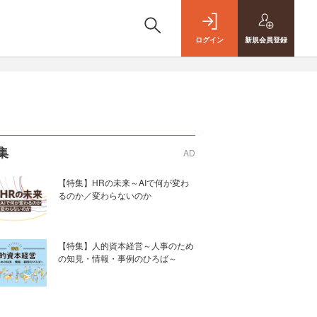
ログイン
新規
会員登録
集
AD
【特集】HRの未来～AIで何が変わ
るのか／変わらないのか
【特集】人的資本経営～人事のため
の知見・情報・事例のひろば～