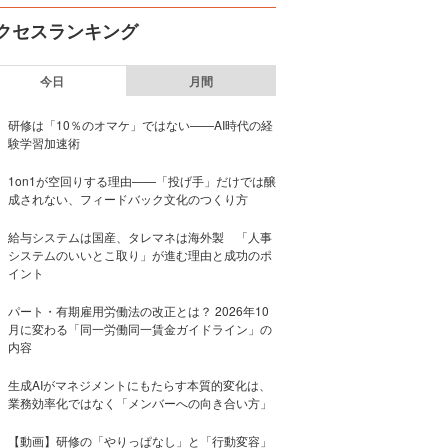
クセスランキング
今日
月間
研修は「10％のオマケ」ではない——AI時代の経
験学習加速術
1on1が空回りする理由——「投げ手」だけでは醸
成されない、フィードバック文化のつくり方
給与システムは国産、タレマネは海外製 「人事
システムのいいとこ取り」が進む理由と成功のポ
イント
パート・有期雇用労働法の改正とは？ 2026年10
月に変わる「同一労働同一賃金ガイドライン」の
内容
生成AIがマネジメントにもたらす本質的変化は、
業務効率化ではなく「メンバーへの向き合い方」
【動画】研修の「やりっぱなし」と「行動変容」