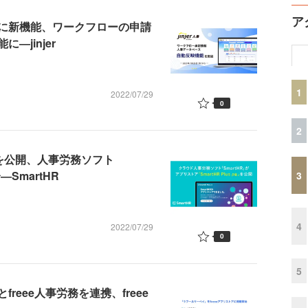
ア
に新機能、ワークフローの申請
jinjer
1
2022/07/29
0
2
版」を公開、人事労務ソフト
SmartHR
3
4
2022/07/29
0
5
eee人事労務を連携、freee