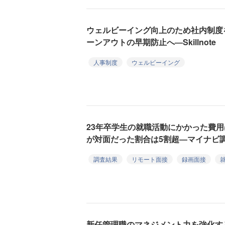
ウェルビーイング向上のため社内制度
ーンアウトの早期防止へ―Skillnote
人事制度
ウェルビーイング
23年卒学生の就職活動にかかった費用
が対面だった割合は5割超―マイナビ
調査結果
リモート面接
録画面接
新任管理職のマネジメント力を強化す