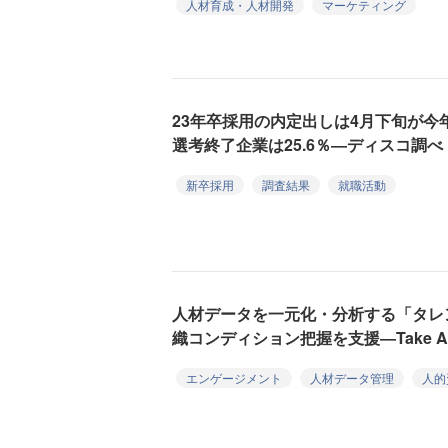
人材育成・人材開発
マーケティング
23年卒採用の内定出しは4月下旬が今
選考終了企業は25.6％―ディスコ調べ
新卒採用
調査結果
就職活動
人材データを一元化・分析する「タレ
織コンディション把握を支援―Take Ac
エンゲージメント
人材データ管理
人的