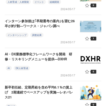
人材育成・人材開発
イベント
組織開発
0
2024/05/17
インターン参加後は｢早期選考の案内｣を望む26
卒が約7割—ワークス・ジャパン調べ
インターンシップ
調査結果
1
2024/05/17
AI・DX業務標準化フレームワークを開発 研
修・リスキリングメニューを提供—DXHR
AI
DX人材育成
0
2024/05/17
新卒初任給、定期昇給を含め平均6.1％の賃上
げ 2期連続でベースアップを実施—レオパレ
ス21
0