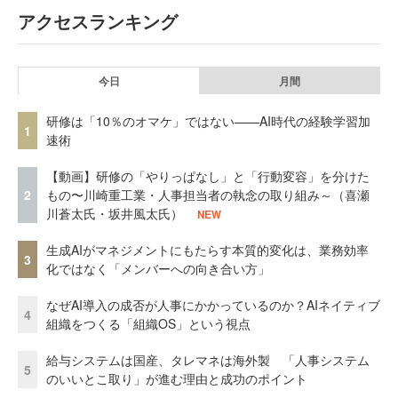
アクセスランキング
今日
月間
研修は「10％のオマケ」ではない——AI時代の経験学習加
1
速術
【動画】研修の「やりっぱなし」と「行動変容」を分けた
2
もの〜川崎重工業・人事担当者の執念の取り組み～（喜瀬
川蒼太氏・坂井風太氏）
NEW
生成AIがマネジメントにもたらす本質的変化は、業務効率
3
化ではなく「メンバーへの向き合い方」
なぜAI導入の成否が人事にかかっているのか？AIネイティブ
4
組織をつくる「組織OS」という視点
給与システムは国産、タレマネは海外製 「人事システム
5
のいいとこ取り」が進む理由と成功のポイント