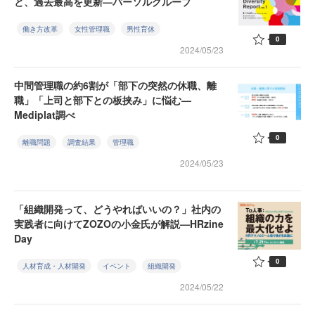
と、過去最高を更新—パーソルグループ
働き方改革
女性管理職
男性育休
0
2024/05/23
中間管理職の約6割が「部下の突然の休職、離
職」「上司と部下との板挟み」に悩む—
Mediplat調べ
0
離職問題
調査結果
管理職
2024/05/23
「組織開発って、どうやればいいの？」社内の
実践者に向けてZOZOの小金氏が解説—HRzine
Day
0
人材育成・人材開発
イベント
組織開発
2024/05/22