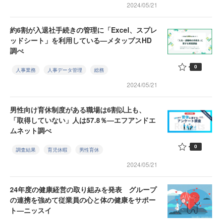
2024/05/21
約6割が入退社手続きの管理に「Excel、スプレ
ッドシート」を利用している—メタップスHD
調べ
0
人事業務
人事データ管理
総務
2024/05/21
男性向け育休制度がある職場は6割以上も、
「取得していない」人は57.8％—エフアンドエ
ムネット調べ
0
調査結果
育児休暇
男性育休
2024/05/21
24年度の健康経営の取り組みを発表 グループ
の連携を強めて従業員の心と体の健康をサポー
ト—ニッスイ