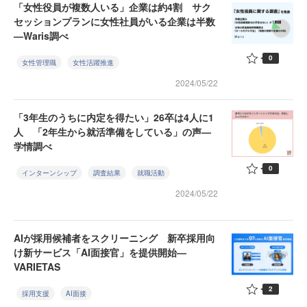
「女性役員が複数人いる」企業は約4割 サク
セッションプランに女性社員がいる企業は半数
—Waris調べ
0
女性管理職
女性活躍推進
2024/05/22
「3年生のうちに内定を得たい」26卒は4人に1
人 「2年生から就活準備をしている」の声—
学情調べ
0
インターンシップ
調査結果
就職活動
2024/05/22
AIが採用候補者をスクリーニング 新卒採用向
け新サービス「AI面接官」を提供開始—
VARIETAS
2
採用支援
AI面接