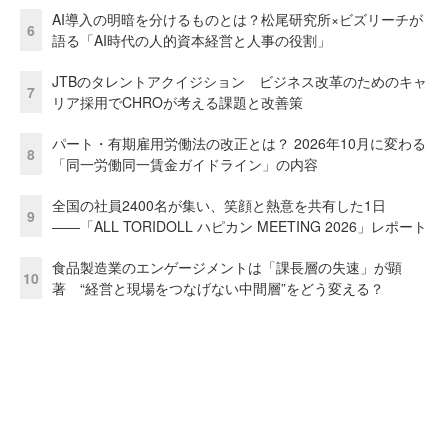
AI導入の明暗を分けるものとは？松尾研究所×ビズリーチが
6
語る「AI時代の人的資本経営と人事の役割」
JTBのタレントアクイジション ビジネス改革のためのキャ
7
リア採用でCHROが考える課題と改善策
パート・有期雇用労働法の改正とは？ 2026年10月に変わる
8
「同一労働同一賃金ガイドライン」の内容
全国の社員2400名が集い、笑顔と熱意を共有した1日
9
――「ALL TORIDOLL ハピカン MEETING 2026」レポート
食品製造業のエンゲージメントは「課長層の失速」が顕
10
著 “経営と現場をつなげない中間層”をどう変える？