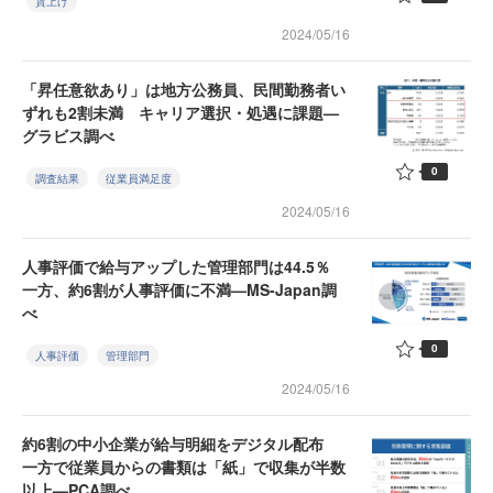
賃上げ
2024/05/16
「昇任意欲あり」は地方公務員、民間勤務者い
ずれも2割未満 キャリア選択・処遇に課題—
グラビス調べ
0
調査結果
従業員満足度
2024/05/16
人事評価で給与アップした管理部門は44.5％
一方、約6割が人事評価に不満—MS-Japan調
べ
0
人事評価
管理部門
2024/05/16
約6割の中小企業が給与明細をデジタル配布
一方で従業員からの書類は「紙」で収集が半数
以上—PCA調べ