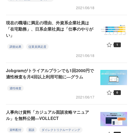
2021/06/18
現在の職場に満足の理由、外資系企業社員は
「在宅勤務」、日系企業社員は「仕事のやりが
い」
1
調査結果
従業員満足度
2021/06/18
Jobgramがトライアルプランでも1回2000円で
適性検査を月4回以上利用可能に―グラム
適性検査
0
2021/06/17
人事向け資料「カジュアル面談攻略マニュア
ル」を無料公開―VOLLECT
資料配付
面談
ダイレクトリクルーティング