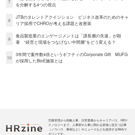
7
を分解する4つの視点
JTBのタレントアクイジション ビジネス改革のためのキャ
8
リア採用でCHROが考える課題と改善策
食品製造業のエンゲージメントは「課長層の失速」が顕
9
著 “経営と現場をつなげない中間層”をどう変える？
3年間で案件数4倍というギフティのCorporate Gift MUFG
10
が採用したBtoE施策とは
労務管理から戦略人事、日常業務からキャリアパス、HRテ
クノロジーまで、人事部や人事に関わる皆様に役立つ記事
（ノウハウ、事例など）やニュースなどを提供するWebマ
ガジンです。