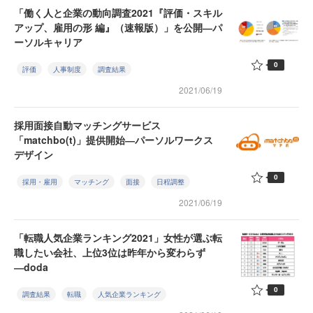
「働く人と企業の動向調査2021『評価・スキル
アップ、雇用の形 編』（速報版）」を公開―パ
ーソルキャリア
0
評価
人事制度
調査結果
2021/06/19
採用面接自動マッチングサービス
「matchbo(t)」提供開始―パーソルワークス
デザイン
0
採用・雇用
マッチング
面接
日程調整
2021/06/19
「転職人気企業ランキング2021」女性が選ぶ転
職したい会社、上位3位は昨年から変わらず
―doda
0
調査結果
転職
人気企業ランキング