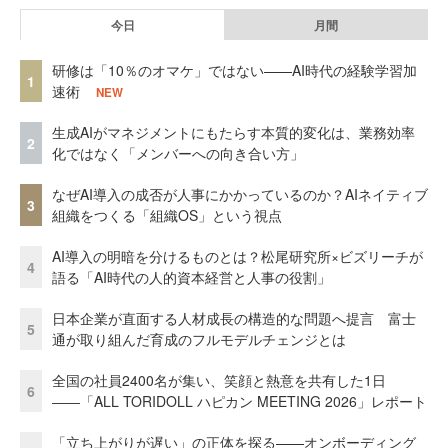
今日
月間
研修は「10％のオマケ」ではない——AI時代の経験学習加
1
速術
NEW
生成AIがマネジメントにもたらす本質的変化は、業務効率
2
化ではなく「メンバーへの向き合い方」
なぜAI導入の成否が人事にかかっているのか？AIネイティブ
3
組織をつくる「組織OS」という視点
AI導入の明暗を分けるものとは？松尾研究所×ビズリーチが
4
語る「AI時代の人的資本経営と人事の役割」
日本企業が直面する人材成長の構造的な問題へ提言 富士
5
通が取り組んだ育成のフルモデルチェンジとは
全国の社員2400名が集い、笑顔と熱意を共有した1日
6
――「ALL TORIDOLL ハピカン MEETING 2026」レポート
「立ち上がりが遅い」の正体を探る——オンボーディング