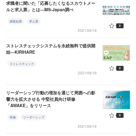
求職者に聞いた「応募したくなるスカウトメー
ルと求人票」とは―MS-Japan調べ
調査結果
求人票
0
2021/06/19
ストレスチェックシステムを永続無料で提供開
始―KIRIHARE
ストレスチェック
0
2021/06/19
リーダーシップ行動の増加を通じて周囲への影
響力を拡大させる 中堅社員向け研修
「AWAKE」をリリース
0
研修
リーダーシップ
2021/06/19