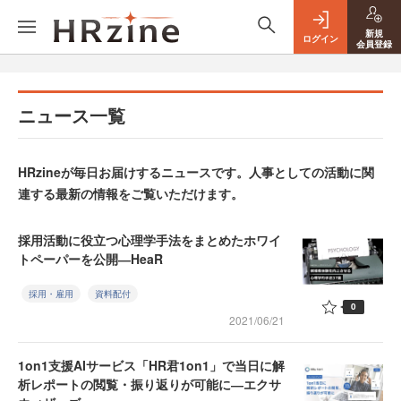
新規
ログイン
会員登録
ニュース一覧
HRzineが毎日お届けするニュースです。人事としての活動に関
連する最新の情報をご覧いただけます。
採用活動に役立つ心理学手法をまとめたホワイ
トペーパーを公開―HeaR
採用・雇用
資料配付
0
2021/06/21
1on1支援AIサービス「HR君1on1」で当日に解
析レポートの閲覧・振り返りが可能に―エクサ