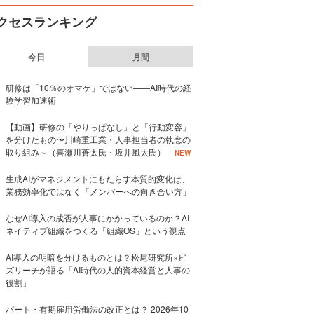
クセスランキング
今日
月間
研修は「10％のオマケ」ではない——AI時代の経
験学習加速術
【動画】研修の「やりっぱなし」と「行動変容」
を分けたもの〜川崎重工業・人事担当者の執念の
取り組み～（喜瀬川蒼太氏・坂井風太氏）
NEW
生成AIがマネジメントにもたらす本質的変化は、
業務効率化ではなく「メンバーへの向き合い方」
なぜAI導入の成否が人事にかかっているのか？AI
ネイティブ組織をつくる「組織OS」という視点
AI導入の明暗を分けるものとは？松尾研究所×ビ
ズリーチが語る「AI時代の人的資本経営と人事の
役割」
パート・有期雇用労働法の改正とは？ 2026年10