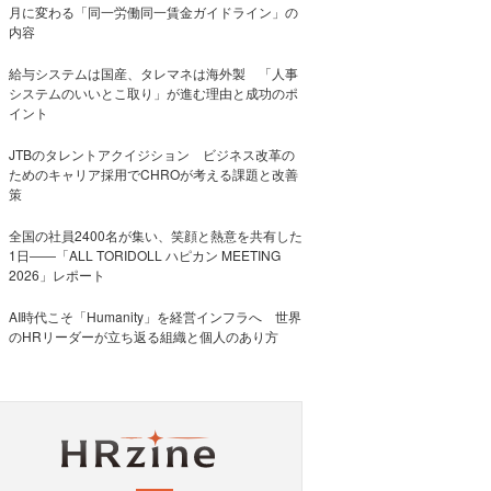
月に変わる「同一労働同一賃金ガイドライン」の
内容
給与システムは国産、タレマネは海外製 「人事
システムのいいとこ取り」が進む理由と成功のポ
イント
JTBのタレントアクイジション ビジネス改革の
ためのキャリア採用でCHROが考える課題と改善
策
全国の社員2400名が集い、笑顔と熱意を共有した
1日――「ALL TORIDOLL ハピカン MEETING
2026」レポート
AI時代こそ「Humanity」を経営インフラへ 世界
のHRリーダーが立ち返る組織と個人のあり方