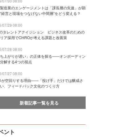
/07/30 08:00
製造業のエンゲージメントは「課長層の失速」が顕
“経営と現場をつなげない中間層”をどう変える？
/07/29 08:00
Bのタレントアクイジション ビジネス改革のための
リア採用でCHROが考える課題と改善策
/07/28 08:00
ち上がりが遅い」の正体を探る——オンボーディン
分解する4つの視点
/07/27 08:00
n1が空回りする理由——「投げ手」だけでは醸成さ
い、フィードバック文化のつくり方
新着記事一覧を見る
ベント