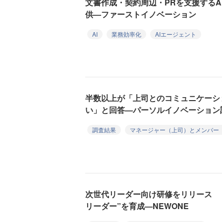
文書作成・契約周辺・PRを支援するAI
供—ファーストイノベーション
AI
業務効率化
AIエージェント
半数以上が「上司とのコミュニケーシ
い」と回答—パーソルイノベーション
調査結果
マネージャー（上司）とメンバー
次世代リーダー向け研修をリリース 
リーダー”を育成—NEWONE