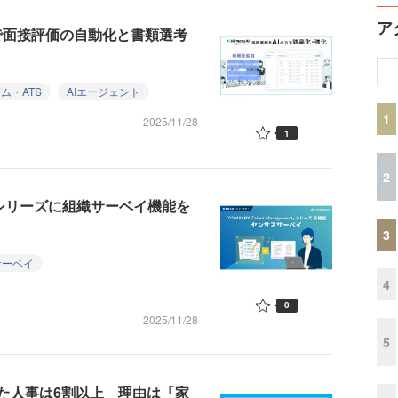
ア
I」で面接評価の自動化と書類選考
ム・ATS
AIエージェント
1
2025/11/28
1
2
ent」シリーズに組織サーベイ機能を
3
サーベイ
4
0
2025/11/28
5
た人事は6割以上 理由は「家