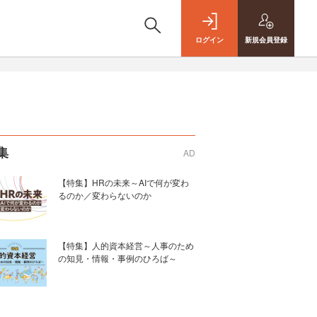
ログイン
新規
会員登録
集
AD
【特集】HRの未来～AIで何が変わ
るのか／変わらないのか
【特集】人的資本経営～人事のため
の知見・情報・事例のひろば～