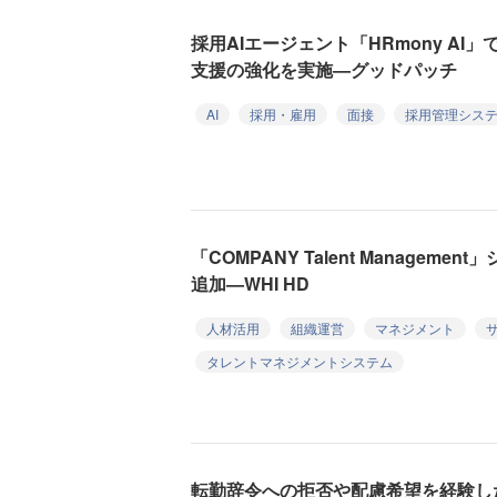
採用AIエージェント「HRmony A
支援の強化を実施—グッドパッチ
AI
採用・雇用
面接
採用管理システ
「COMPANY Talent Managem
追加—WHI HD
人材活用
組織運営
マネジメント
タレントマネジメントシステム
転勤辞令への拒否や配慮希望を経験し