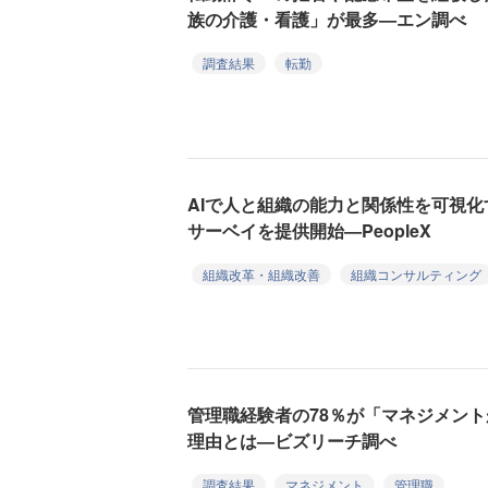
族の介護・看護」が最多—エン調べ
調査結果
転勤
AIで人と組織の能力と関係性を可視
サーベイを提供開始—PeopleX
組織改革・組織改善
組織コンサルティング
管理職経験者の78％が「マネジメン
理由とは—ビズリーチ調べ
調査結果
マネジメント
管理職