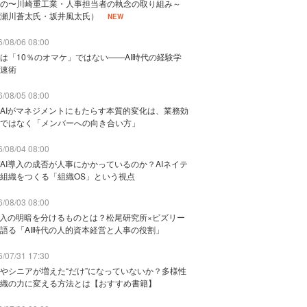
の〜川崎重工業・人事担当者の執念の取り組み～
瀬川蒼太氏・坂井風太氏）
NEW
/08/06 08:00
は「10％のオマケ」ではない——AI時代の経験学
速術
/08/05 08:00
AIがマネジメントにもたらす本質的変化は、業務効
ではなく「メンバーへの向き合い方」
/08/04 08:00
AI導入の成否が人事にかかっているのか？AIネイテ
組織をつくる「組織OS」という視点
/08/03 08:00
導入の明暗を分けるものとは？松尾研究所×ビズリー
語る「AI時代の人的資本経営と人事の役割」
/07/31 17:30
やシニアが増えた“だけ”になっていないか？多様性
織の力に変える方法とは【おすすめ書籍】