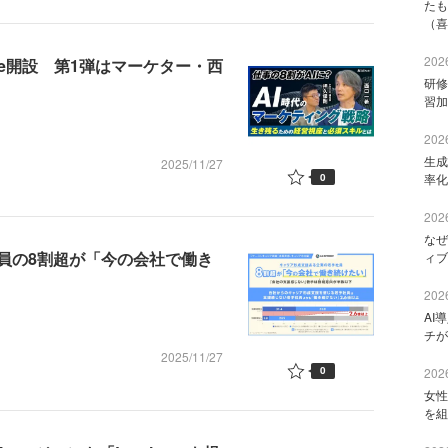
たも
（喜
2026
Tube開設 第1弾はマーケター・西
研修
習加
2026
生成
2025/11/27
0
率化
2026
なぜ
員の8割超が「今の会社で働き
ィブ
2026
AI
チが
2025/11/27
0
2026
女性
を組