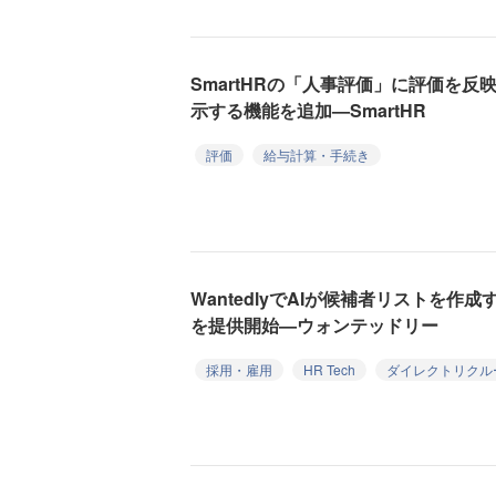
SmartHRの「人事評価」に評価を
示する機能を追加—SmartHR
評価
給与計算・手続き
WantedlyでAIが候補者リストを作
を提供開始—ウォンテッドリー
採用・雇用
HR Tech
ダイレクトリクル