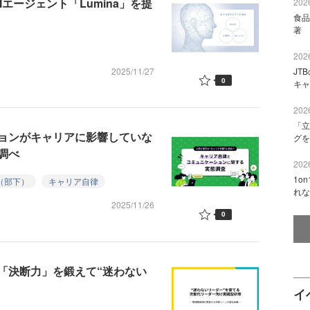
エージェント「Lumina」を提
2026
食品
著 
2026
2025/11/27
JT
0
キャ
2026
「立
ョンがキャリアに影響していな
グを
調べ
2026
1o
（部下）
キャリア自律
れな
2025/11/26
0
「決断力」を鍛えて“迷わない
イ