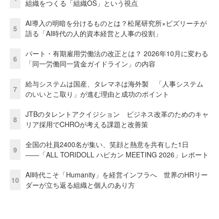
組織をつくる「組織OS」という視点
AI導入の明暗を分けるものとは？松尾研究所×ビズリーチが
5
語る「AI時代の人的資本経営と人事の役割」
パート・有期雇用労働法の改正とは？ 2026年10月に変わる
6
「同一労働同一賃金ガイドライン」の内容
給与システムは国産、タレマネは海外製 「人事システム
7
のいいとこ取り」が進む理由と成功のポイント
JTBのタレントアクイジション ビジネス改革のためのキャ
8
リア採用でCHROが考える課題と改善策
全国の社員2400名が集い、笑顔と熱意を共有した1日
9
――「ALL TORIDOLL ハピカン MEETING 2026」レポート
AI時代こそ「Humanity」を経営インフラへ 世界のHRリー
10
ダーが立ち返る組織と個人のあり方