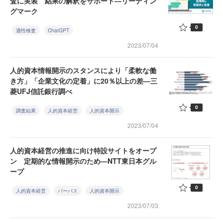
査に実装 結果の解釈をサポート—リーディン
グマーク
0
適性検査
ChatGPT
2023/07/04
人的資本情報開示のスタンスにより「柔軟な働
き方」「企業文化の定着」に20％以上の差—三
菱UFJ信託銀行調べ
0
調査結果
人的資本経営
人的資本開示
2023/07/04
人的資本経営の推進に向け特設サイトをオープ
ン 定期的な情報開示のため—NTT東日本グル
ープ
0
人的資本経営
パーパス
人的資本開示
2023/07/03