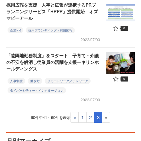
採用広報を支援 人事と広報が連携するPRプ
ランニングサービス「HRPR」提供開始—オズ
マピーアール
0
企業PR
採用ブランディング・採用広報
2023/07/03
「遠隔地勤務制度」をスタート 子育て・介護
の不安を解消し従業員の活躍を支援—キリンホ
ールディングス
0
人事制度
働き方
リモートワーク／テレワーク
ダイバーシティー・インクルージョン
2023/07/03
«
1
2
3
»
60件中41～60件を表示
月別アーカイブ