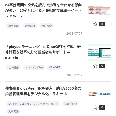
24卒は周囲の空気を読んで歩調を合わせる傾向
が強い 23卒と比べると挑戦的で繊細—イー・
ファルコン
0
新卒採用
調査結果
適性検査
2023/07/07
「playse.ラーニング」にChatGPTを搭載 研
修計画を効率化して担当者をサポート—
manebi
0
社内研修
オンライン研修
ChatGPT
2023/07/07
住友生命がLaKeel HRを導入 約4万3000名の
労務管理事務をデジタル化—ラキール
DX（デジタルトランスフォーメーション）
雇用手続き
0
人事労務