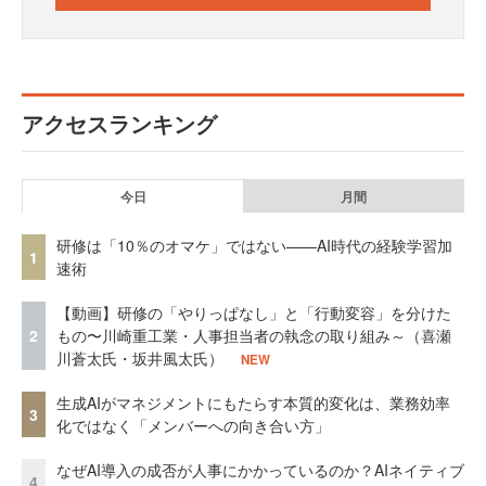
アクセスランキング
今日
月間
研修は「10％のオマケ」ではない——AI時代の経験学習加
1
速術
【動画】研修の「やりっぱなし」と「行動変容」を分けた
2
もの〜川崎重工業・人事担当者の執念の取り組み～（喜瀬
川蒼太氏・坂井風太氏）
NEW
生成AIがマネジメントにもたらす本質的変化は、業務効率
3
化ではなく「メンバーへの向き合い方」
なぜAI導入の成否が人事にかかっているのか？AIネイティブ
4