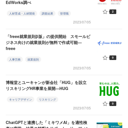
EdWorks調べ
2
人材育成・人材開発
調査結果
管理職
2023/07/05
「freee就業規則β版」の提供開始 スモールビ
ジネス向けの就業規則が無料で作成可能—
freee
0
人事労務
就業規則
2023/07/05
博報堂とユーキャンが新会社「HUG」を設立
リスキリングHR事業を展開—HUG
キャリアデザイン
リスキリング
0
2023/07/05
ChatGPTと連携した「ミキワメAI」を適性検