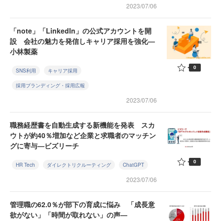
2023/07/06
「note」「LinkedIn」の公式アカウントを開
設 会社の魅力を発信しキャリア採用を強化—
小林製薬
0
SNS利用
キャリア採用
採用ブランディング・採用広報
2023/07/06
職務経歴書を自動生成する新機能を発表 スカ
ウトが約40％増加など企業と求職者のマッチン
グに寄与—ビズリーチ
0
HR Tech
ダイレクトリクルーティング
ChatGPT
2023/07/06
管理職の62.0％が部下の育成に悩み 「成長意
欲がない」「時間が取れない」の声—