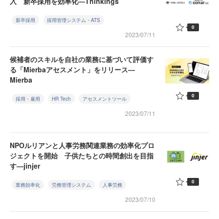
入 新卒採用を効率化—Thinkings
新卒採用
採用管理システム・ATS
0
2023/07/11
候補者のスキルを自社の業務に基づいて評価す
る「Mierbaアセスメント」をリリース—
Mierba
0
採用・雇用
HR Tech
アセスメントツール
2023/07/11
NPOルリアンと人事労務関連業務の効率化プロ
ジェクトを開始 子供たちとの時間創出を目指
す—jinjer
0
業務効率化
労務管理システム
人事労務
2023/07/10