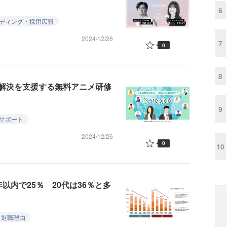
6
ディング・採用広報
2024/12/26
7
0
8
解決を支援する無料アニメ研修
9
サポート
2024/12/26
0
10
以内で25％ 20代は36％と多
退職理由