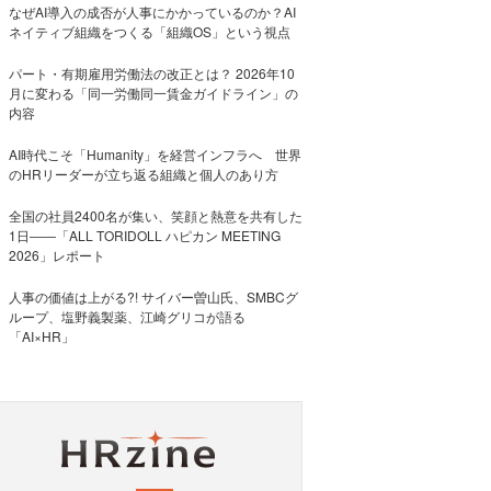
なぜAI導入の成否が人事にかかっているのか？AI
ネイティブ組織をつくる「組織OS」という視点
パート・有期雇用労働法の改正とは？ 2026年10
月に変わる「同一労働同一賃金ガイドライン」の
内容
AI時代こそ「Humanity」を経営インフラへ 世界
のHRリーダーが立ち返る組織と個人のあり方
全国の社員2400名が集い、笑顔と熱意を共有した
1日――「ALL TORIDOLL ハピカン MEETING
2026」レポート
人事の価値は上がる?! サイバー曽山氏、SMBCグ
ループ、塩野義製薬、江崎グリコが語る
「AI×HR」