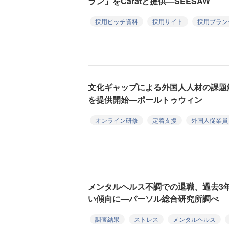
ラン」をCaratと提供—SEESAW
採用ピッチ資料
採用サイト
採用ブラン
文化ギャップによる外国人人材の課題
を提供開始—ポールトゥウィン
オンライン研修
定着支援
外国人従業員
メンタルヘルス不調での退職、過去3年
い傾向に—パーソル総合研究所調べ
調査結果
ストレス
メンタルヘルス