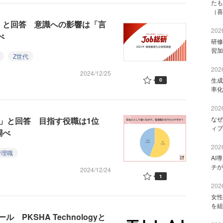
たも
（喜
」と回答 意識への影響は「言
2026
べ
研修
習加
Z世代
2026
2024/12/25
生成
0
率化
2026
なぜ
」と回答 目指す役職は1位
ィブ
調べ
2026
管理職
AI
チが
2024/12/24
1
2026
女性
を組
PKSHA Technologyと