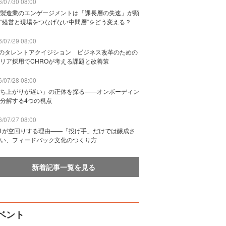
/07/30 08:00
製造業のエンゲージメントは「課長層の失速」が顕
“経営と現場をつなげない中間層”をどう変える？
/07/29 08:00
Bのタレントアクイジション ビジネス改革のための
リア採用でCHROが考える課題と改善策
/07/28 08:00
ち上がりが遅い」の正体を探る——オンボーディン
分解する4つの視点
/07/27 08:00
n1が空回りする理由——「投げ手」だけでは醸成さ
い、フィードバック文化のつくり方
新着記事一覧を見る
ベント