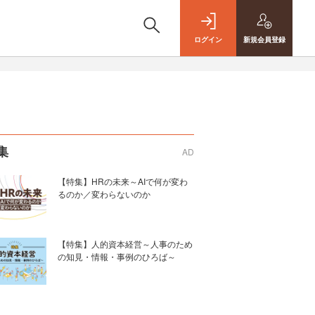
ログイン
新規
会員登録
集
AD
【特集】HRの未来～AIで何が変わ
るのか／変わらないのか
【特集】人的資本経営～人事のため
の知見・情報・事例のひろば～