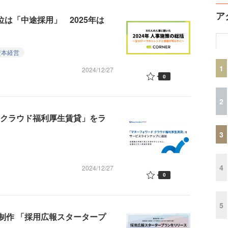
ア
位は「中途採用」 2025年は
資本経営
1
2024/12/27
0
2
 クラウド福利厚生賃貸」をラ
3
4
2024/12/27
0
5
制作 「採用広報スタータープ