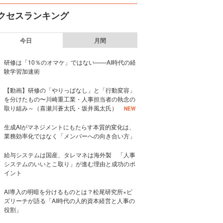
クセスランキング
今日
月間
研修は「10％のオマケ」ではない——AI時代の経
験学習加速術
【動画】研修の「やりっぱなし」と「行動変容」
を分けたもの〜川崎重工業・人事担当者の執念の
取り組み～（喜瀬川蒼太氏・坂井風太氏）
NEW
生成AIがマネジメントにもたらす本質的変化は、
業務効率化ではなく「メンバーへの向き合い方」
給与システムは国産、タレマネは海外製 「人事
システムのいいとこ取り」が進む理由と成功のポ
イント
AI導入の明暗を分けるものとは？松尾研究所×ビ
ズリーチが語る「AI時代の人的資本経営と人事の
役割」