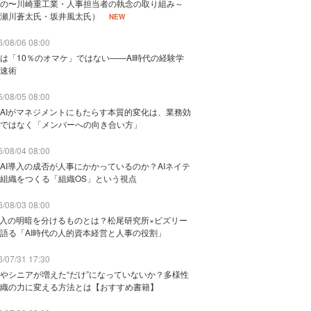
の〜川崎重工業・人事担当者の執念の取り組み～
瀬川蒼太氏・坂井風太氏）
NEW
/08/06 08:00
は「10％のオマケ」ではない——AI時代の経験学
速術
/08/05 08:00
AIがマネジメントにもたらす本質的変化は、業務効
ではなく「メンバーへの向き合い方」
/08/04 08:00
AI導入の成否が人事にかかっているのか？AIネイテ
組織をつくる「組織OS」という視点
/08/03 08:00
導入の明暗を分けるものとは？松尾研究所×ビズリー
語る「AI時代の人的資本経営と人事の役割」
/07/31 17:30
やシニアが増えた“だけ”になっていないか？多様性
織の力に変える方法とは【おすすめ書籍】